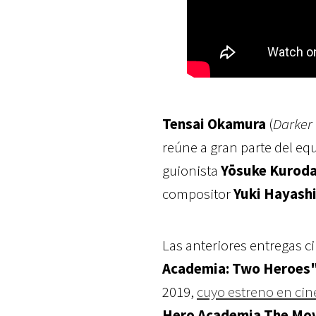
Tensai Okamura
(
Darker
reúne a gran parte del equ
guionista
Yōsuke Kurod
compositor
Yuki Hayash
Las anteriores entregas c
Academia: Two Heroes
2019,
cuyo estreno en cin
Hero Academia The Mov