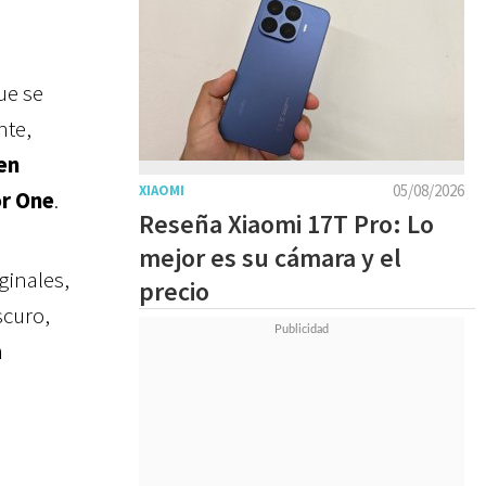
que se
nte,
en
05/08/2026
XIAOMI
or One
.
Reseña Xiaomi 17T Pro: Lo
mejor es su cámara y el
ginales,
precio
scuro,
a