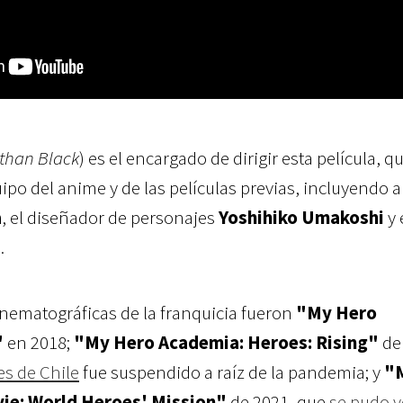
 than Black
) es el encargado de dirigir esta película, q
ipo del anime y de las películas previas, incluyendo a
a
, el diseñador de personajes
Yoshihiko Umakoshi
y 
i
.
inematográficas de la franquicia fueron
"My Hero
"
en 2018;
"My Hero Academia: Heroes: Rising"
de
es de Chile
fue suspendido a raíz de la pandemia; y
"
ie: World Heroes' Mission"
de 2021, que
se pudo v