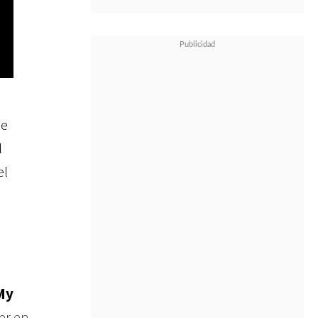
ue
l
el
My
er en