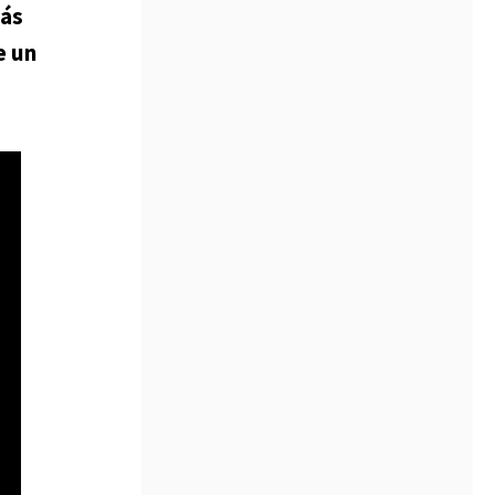
más
e un