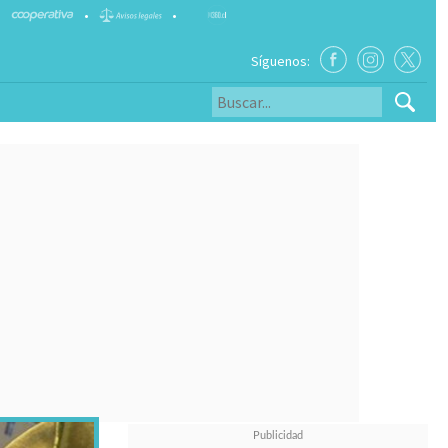
•
•
Síguenos: