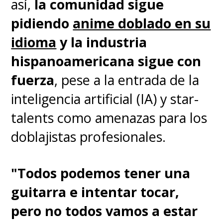
así,
la comunidad sigue
Realmente son odiables. Muy
pidiendo
anime doblado en su
odiables.
Cometen fechorías
idioma
y la industria
más allá de lo funable y sus
hispanoamericana sigue con
"sueños" van en línea con
fuerza
, pese a la entrada de la
tiranos y genocidas. Sus diseños
inteligencia artificial (IA) y star-
ayudan a odiarlos aún más y, en
talents como amenazas para los
muchos casos, también sus risas.
doblajistas profesionales.
"Crocodile"
es el primer gran
enemigo desde "Arlong" y su
"Todos podemos tener una
enorme poder se nota
guitarra e intentar tocar,
fácilmente, pues derrota al
pero no todos vamos a estar
protagonista de la serie más de