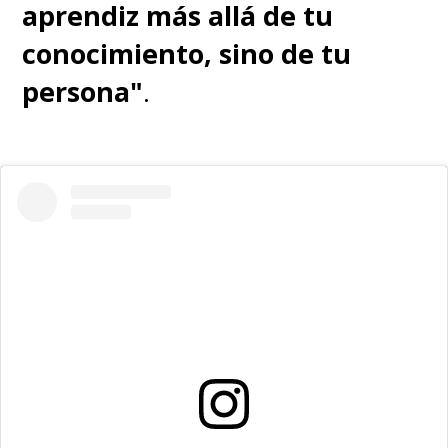
aprendiz más allá de tu
shock. Una dolorosa imagen que
conocimiento, sino de tu
jamás olvidaremos.
persona"
.
♦
"Nunca venderíamos a
nuestros amigos"