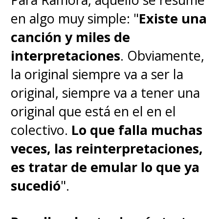
compañero más, pero el daño
en algo muy simple: "
Existe una
que sufrió a lo largo de las
canción y miles de
aventuras terminó siendo
interpretaciones
. Obviamente,
irreparable. Tras aparecer de la
la original siempre va a ser la
nada en Enies Lobby para
original, siempre va a tener una
rescatar a los piratas, la carabela
original que está en el en el
simplemente no podía navegar
colectivo.
Lo que falla muchas
más. Era el momento de decir
veces, las reinterpretaciones,
adiós. Los Sombrero de Paja
es tratar de emular lo que ya
realizan un funeral a su querido
sucedió
".
barco prendiéndole fuego en el