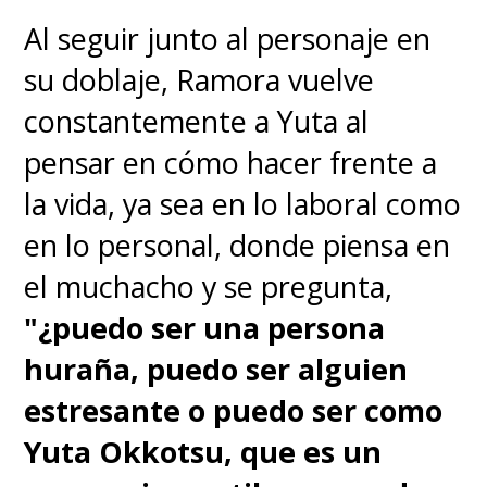
propio tanque de oxígeno para
Al seguir junto al personaje en
no respirar el mismo aire de los
su doblaje, Ramora vuelve
simples mortales. Atacar a uno
constantemente a Yuta al
de ellos implica ser perseguido
pensar en cómo hacer frente a
por un Almirante, pero nada de
la vida, ya sea en lo laboral como
eso importó a "Luffy" cuando
en lo personal, donde piensa en
uno de los Nobles Mundiales,
el muchacho y se pregunta,
"Charlos", le dispara a
"¿puedo ser una persona
"Hatchan".
Un enfurecido
huraña, puedo ser alguien
capitán de los Sombrero de
estresante o puedo ser como
Paja le da un puñetazo con
Yuta Okkotsu, que es un
tanta fuerza que destruye su