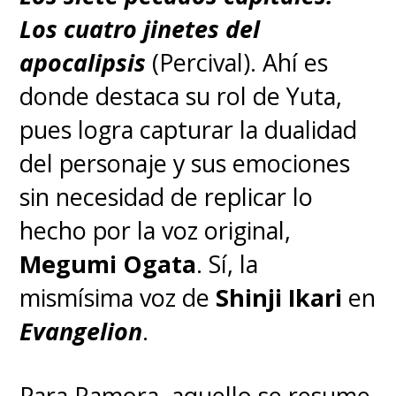
Los cuatro jinetes del
apocalipsis
(Percival). Ahí es
donde destaca su rol de Yuta,
♦
El adiós al "Merry"
pues logra capturar la dualidad
del personaje y sus emociones
Si no soltaron una lágrima en
sin necesidad de replicar lo
este momento, no tienen
hecho por la voz original,
corazón.
El "Going Merry" fue el
Megumi Ogata
. Sí, la
primer barco de los Sombrero
mismísima voz de
Shinji Ikari
en
de Paja, siendo un miembro más
Evangelion
.
de la tripulación. Todos amaban
esta nave como si fuera un
Para Ramora, aquello se resume