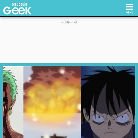
Inicio
Tecnología
Videojuegos
Reviews
Cultura Pop
Streaming
Síguenos: