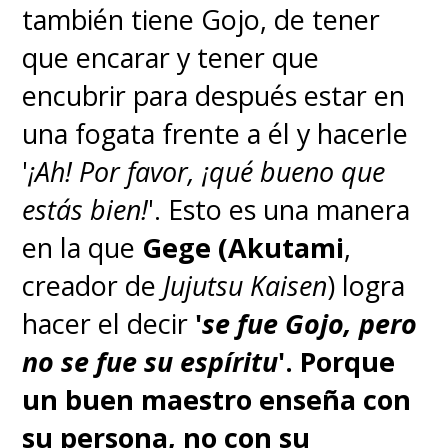
el tiempo conocer a alguien
también tiene Gojo, de tener
llamado "Raizo". Tras ser
que encarar y tener que
rescatados por los Sombrero de
encubrir para después estar en
Paja, los piratas sintieron que
una fogata frente a él y hacerle
había odio por los samuráis de
'
¡Ah! Por favor, ¡qué bueno que
Wano tras todo lo sufrido e
estás bien!
'. Esto es una manera
intentaron evitar, sin éxito, que
en la que
Gege (Akutami
,
vieran a "Kin'emon" y "Kanjuro".
creador de
Jujutsu Kaisen
) logra
Cuando los samuráis y
hacer el decir
'
se fue Gojo, pero
"Momonosuke" se revelan ante
no se fue su espíritu
'.
Porque
los dos gobernantes de la isla,
un buen maestro enseña con
"Inuarashi" y "Nekomamushi",
su persona, no con su