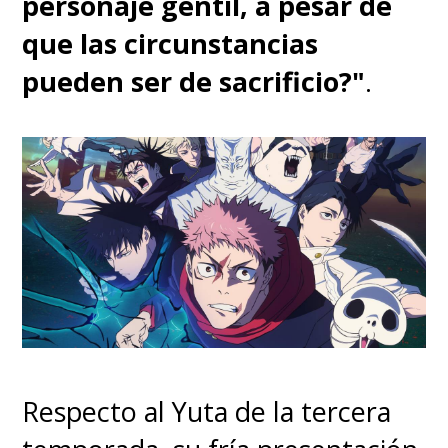
personaje gentil, a pesar de
burbuja de aire y lo lanza
que las circunstancias
lejos
. La escena está construida
pueden ser de sacrificio?"
.
de una manera que te hace
detestar cada vez más al
"Dragón Celestial", sacando
gritos de emoción cuando recibe
su merecido.
Respecto al Yuta de la tercera