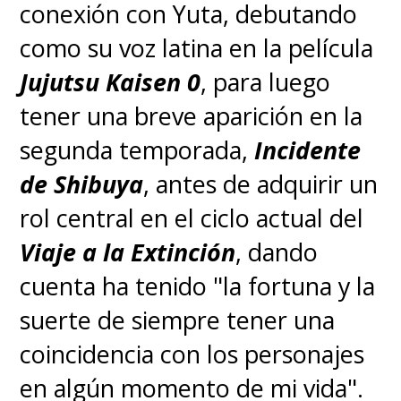
conexión con Yuta, debutando
espadachín absorba todo el
como su voz latina en la película
dolor de su capitán
.
Jujutsu Kaisen 0
, para luego
Posteriormente, "Sanji"
tener una breve aparición en la
encuentra a "Zoro" de pie,
segunda temporada,
Incidente
ensangrentado y al centro de un
de Shibuya
, antes de adquirir un
enorme charco de sangre,
rol central en el ciclo actual del
asegurando que
"no ha pasado
Viaje a la Extinción
, dando
nada"
. El momento dejó de
cuenta ha tenido "la fortuna y la
manifiesto el poderoso lazo
suerte de siempre tener una
entre "Zoro" y sus compañeros.
coincidencia con los personajes
en algún momento de mi vida".