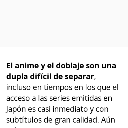
El anime y el doblaje son una
dupla difícil de separar
,
incluso en tiempos en los que el
♦
"Luffy" vs. "Crocodile"
acceso a las series emitidas en
Japón es casi inmediato y con
Hay algo que hace especiales
subtítulos de gran calidad. Aún
a los villanos de "One Piece".