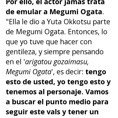
mar, golpeándonos a todos
Por ello, el actor jamás trata
cuando escuchamos la voz de
de emular a Megumi Ogata
.
"Merry".
"Lo siento… quería
"Ella le dio a Yuta Okkotsu parte
haberlos acompañado
de Megumi Ogata. Entonces, lo
siempre en sus aventuras (…)
que yo tuve que hacer con
pero fui muy feliz"
. Ver a
gentileza, y siempre pensando
"Luffy" disculpándose por todo
en el '
arigatou gozaimasu,
el daño que le causaron al
Megumi Ogata
', es decir:
tengo
"Merry" y la emoción de cada
esto de usted, yo tengo esto y
miembro de la tripulación solo
tenemos al personaje. Vamos
elevan a esta conmovedora
a buscar el punto medio para
escena, que siempre emociona.
seguir este vals y tener un