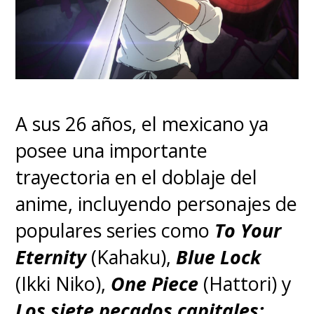
vivir!"
. Entre lágrimas, les dice
con tremenda emoción que
quiere volver al mar con ellos. Y
eso es lo único que necesitaban
los Sombrero de Paja para
A sus 26 años, el mexicano ya
lanzarse a la batalla contra el
posee una importante
CP9 y salvar a su compañera.
trayectoria en el doblaje del
anime, incluyendo personajes de
populares series como
To Your
Eternity
(Kahaku),
Blue Lock
(Ikki Niko),
One Piece
(Hattori) y
Los siete pecados capitales: