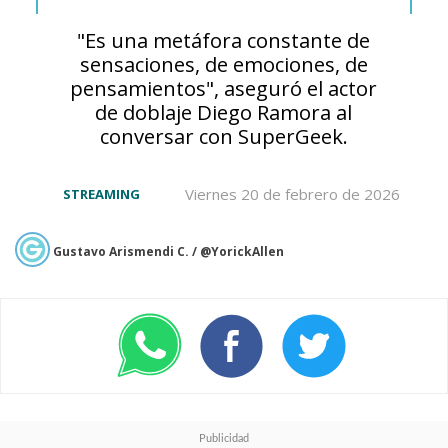
vuelta atrás. "Nami", llena de
"Es una metáfora constante de
dolor y desesperación, comienza
sensaciones, de emociones, de
pensamientos", aseguró el actor
a cortarse el tatuaje en su brazo
de doblaje Diego Ramora al
que la vincula a los
conversar con SuperGeek.
despreciables Piratas de
Viernes 20 de febrero de 2026
STREAMING
"Arlong", pero "Luffy" la detiene
para evitar que se haga más
Gustavo Arismendi C. / @YorickAllen
daño.
La navegante, que
siempre se valió por sí misma,
deja atrás su orgullo y le pide
ayuda. El capitán de los
Sombrero de Paja la conforta