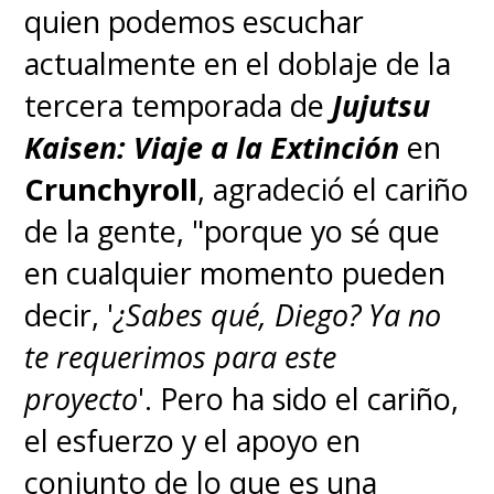
quien podemos escuchar
actualmente en el doblaje de la
tercera temporada de
Jujutsu
Kaisen: Viaje a la Extinción
en
♦
"¡Quiero vivir!"
Crunchyroll
, agradeció el cariño
de la gente, "porque yo sé que
La vida de "Robin" estuvo
en cualquier momento pueden
marcada por el dolor y la
decir, '
¿Sabes qué, Diego? Ya no
tragedia, siendo traicionada
te requerimos para este
constantemente por aquellos
proyecto
'. Pero ha sido el cariño,
que querían quedarse con la
el esfuerzo y el apoyo en
enorme recompensa que
conjunto de lo que es una