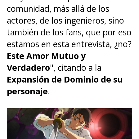
ofrecían por ella. Jamás confió
comunidad, más allá de los
en nadie, hasta que se unió a la
actores, de los ingenieros, sino
tripulación de los Sombrero de
también de los fans, que por eso
Paja. Ellos fueron a rescatarla
estamos en esta entrevista, ¿no?
hasta Enies Lobby y no dudaron
Este Amor Mutuo y
en convertir al Gobierno
Verdadero
", citando a la
Mundial en su enemigo al
Expansión de Dominio de su
quemar su bandera. Finalmente
personaje
.
conoció a los compañeros que la
protegerán y, conmovida por
sus acciones, lanza un grito que
le sale desde el alma:
"¡Quiero