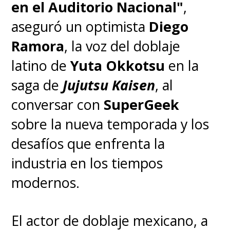
en el Auditorio Nacional"
,
una vez. Además, engañó a toda
aseguró un optimista
Diego
una nación para que se mataran
Ramora
, la voz del doblaje
entre ellos.
¿Cómo
latino de
Yuta Okkotsu
en la
sobreponerse a lo que parece
saga de
Jujutsu Kaisen
, al
imposible? Con ingenio, una
conversar con
SuperGeek
pelea épica y la Sinfonía 9 de
sobre la nueva temporada y los
Dvořák de fondo
.
desafíos que enfrenta la
industria en los tiempos
modernos.
El actor de doblaje mexicano, a