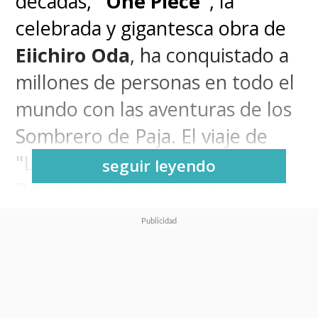
décadas,
"One Piece"
, la
celebrada y gigantesca obra de
Eiichiro Oda
, ha conquistado a
millones de personas en todo el
mundo con las aventuras de los
Sombrero de Paja. El viaje de
"Luffy" para convertirse en el
seguir leyendo
Rey de los Piratas es un
verdadero pilar de la cultura
japonesa.
Este domingo, el anime