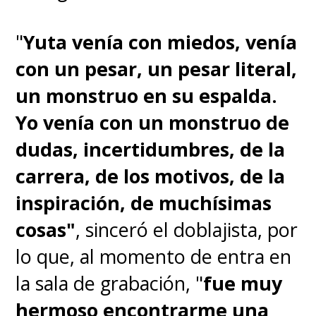
"
Yuta venía con miedos, venía
con un pesar, un pesar literal,
un monstruo en su espalda.
Yo venía con un monstruo de
dudas, incertidumbres, de la
carrera, de los motivos, de la
♦
"Luffy" golpea a un "Dragón
inspiración, de muchísimas
Celestial"
cosas"
, sinceró el doblajista, por
lo que, al momento de entra en
Hay grandes escenas a lo
la sala de grabación, "
fue muy
largo de "One Piece", pero
hermoso encontrarme una