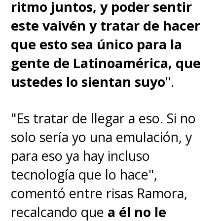
ritmo juntos, y poder sentir
este vaivén y tratar de hacer
que esto sea único para la
gente de Latinoamérica, que
ustedes lo sientan suyo
".
"Es tratar de llegar a eso. Si no
solo sería yo una emulación, y
para eso ya hay incluso
♦
"Zoro" recibe el dolor de
tecnología que lo hace",
"Luffy"
comentó entre risas Ramora,
recalcando que
a él no le
"Zoro" demostró acá por qué es