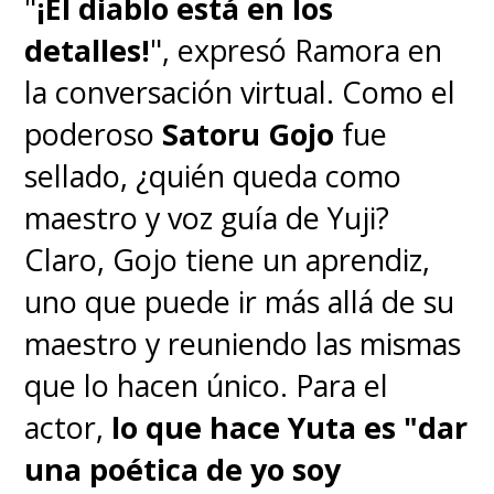
"
¡El diablo está en los
porque toda la saga de
detalles!
", expresó Ramora en
Marineford tenía como fin
la conversación virtual. Como el
rescatar a "Puño de Fuego", y
poderoso
Satoru Gojo
fue
luego nos golpean con fuerza
sellado, ¿quién queda como
sus últimas palabras,
maestro y voz guía de Yuji?
agradeciendo a todos por
Claro, Gojo tiene un aprendiz,
haber querido a este "bueno
uno que puede ir más allá de su
para nada"
. "Ace" muere en el
maestro y reuniendo las mismas
campo de batalla con una
que lo hacen único. Para el
sonrisa en el rostro, tal como su
actor,
lo que hace Yuta es "dar
padre "Gol D. Roger", dejando a
una poética de yo soy
su hermano destrozado y en