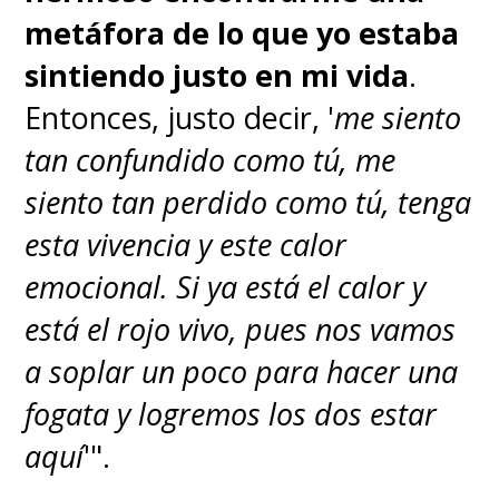
ninguna tan satisfactoria
metáfora de lo que yo estaba
como esta.
Los
"Dragones
sintiendo justo en mi vida
.
Celestiales"
son los Nobles
Entonces, justo decir, '
me siento
Mundiales que viven en la Tierra
tan confundido como tú, me
Sagrada de Mary Geoise, llenos
siento tan perdido como tú, tenga
de privilegios y con el control
esta vivencia y este calor
sobre la Marina. Han vivido
emocional. Si ya está el calor y
abusando de su poder,
está el rojo vivo, pues nos vamos
matando, secuestrando y
a soplar un poco para hacer una
torturando a quienes
fogata y logremos los dos estar
consideran inferiores, con total
aquí
'".
impunidad. Incluso, llevan su