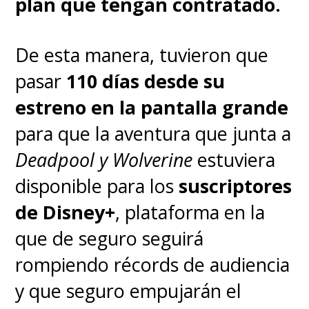
plan que tengan contratado.
he dicho anteriormente, no es
algo que... Odio tener la
De esta manera, tuvieron que
responsabilidad de decepcionar
pasar
110 días desde su
a la gente.
No es algo por lo
estreno en la pantalla grande
que me hayan preguntado ni
para que la aventura que junta a
nada por el estilo. Pero ya
Deadpool y Wolverine
estuviera
sabes, nunca digas nunca
",
disponible para los
suscriptores
expresó.
de Disney+
, plataforma en la
que de seguro seguirá
#AndrewGarfield
on
rompiendo récords de audiencia
#SpiderMan
rumors:
y que seguro empujarán el
"Never say never."