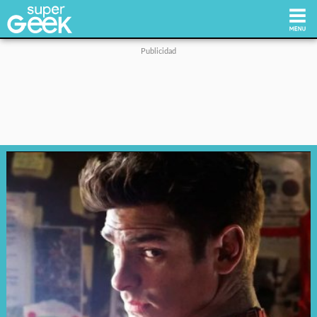
Inicio
Tecnología
Videojuegos
Reviews
Cultura Pop
Streaming
Síguenos: