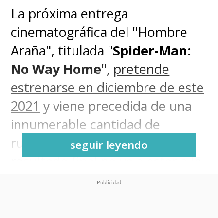
La próxima entrega
cinematográfica del "Hombre
Araña", titulada "
Spider-Man:
No Way Home
",
pretende
estrenarse en diciembre de este
2021
y viene precedida de una
innumerable cantidad de
rumores que, seguramente, el
seguir leyendo
resultado final no va a estar a la
altura de las insólitas
expectativas que se están
formando los fans.