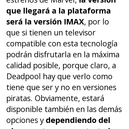
que llegará a la plataforma
Pero ahora tenemos las palabras
será la versión IMAX
, por lo
que entregó a
Access
, donde
que si tienen un televisor
simplemente evitó descartar del
compatible con esta tecnología
todo su eventual participación.
podrán disfrutarla en la máxima
calidad posible, porque claro, a
"He oído todos los rumores de
Deadpool hay que verlo como
todo y, para ser sincero, creo
tiene que ser y no en versiones
que es una idea realmente
piratas. Obviamente, estará
genial. Pero como fan, sólo
disponible también en las demás
como un puro fan, es una idea
opciones y
dependiendo del
realmente genial. Pero sí, como