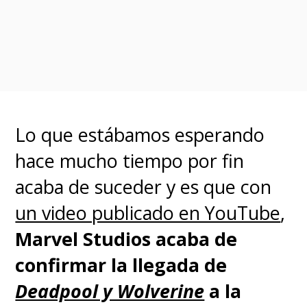
chicos, chicos… me gustaría
poder hablar con todo el mundo
y decir que les recomiendo que
se calmen. No puedo hablar por
nada más que por mí mismo.
Lo que estábamos esperando
Puede que estén haciendo
hace mucho tiempo por fin
algo, pero yo no he recibido
acaba de suceder y es que con
ninguna llamada
".
un video publicado en YouTube
,
Marvel Studios acaba de
Andrew Garfield is ready
confirmar la llegada de
to talk about those
Deadpool y Wolverine
a la