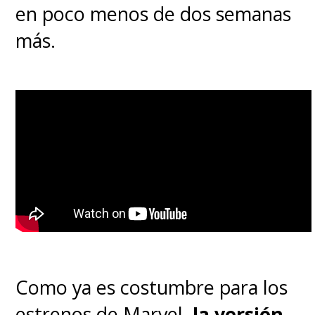
en poco menos de dos semanas
"No he recibido ninguna
más.
llamada. Escucha, ya habría
recibido una llamada, eso es lo
que estoy diciendo.
No quiero
descartar nada. Tal vez
quieran llamarme. Tal vez me
llamen y digan 'oye, la gente
quiere esto'
. Quizá estén
haciendo un estudio de
mercado", cerró en esa
Como ya es costumbre para los
conversación.
estrenos de Marvel,
la versión