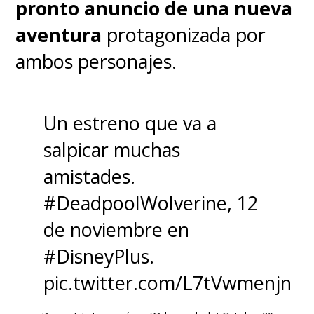
pronto anuncio de una nueva
pic.twitter.com/uCTale4lma
aventura
protagonizada por
ambos personajes.
— Access (@accessonline)
May 5, 2021
Un estreno que va a
Si está mintiendo, no lo está
salpicar muchas
haciendo muy bien, pero sólo un
amistades.
tráiler o alguna información
#DeadpoolWolverine
, 12
desde Marvel Studios/Sony
de noviembre en
podrá descartar o confirmar si
#DisneyPlus
.
tendremos finalmente la
pic.twitter.com/L7tVwmenjn
participación de Garfield y
Maguire junto a Holland. Ya