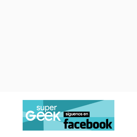
la nueva película dirigida por Jon
Watts son
el "Doctor Strange"
de Benedict Cumberbatch
, lo
que abre las puertas a las
historias del multiverso;
Jamie
Foxx como "Electro"
, el villano
que estuvo sin pena ni gloria en
"The Amazing Spider-Man 2"; y
Alfred Molina regresando como
"Otto Octavius"
tras "Spider-
Man 2".