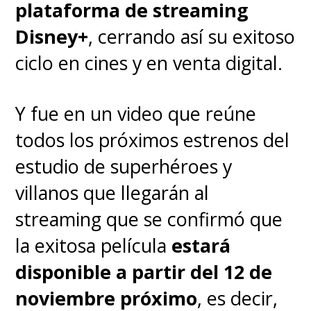
rumors about his return
plataforma de streaming
as Spider-Man. You might
Disney+
, cerrando así su exitoso
be surprised to see what
ciclo en cines y en venta digital.
he has to say. Watch the
full interview on the
Y fue en un video que reúne
brand new
todos los próximos estrenos del
#happysadconfused
estudio de superhéroes y
patreon!
villanos que llegarán al
https://t.co/e84Wokl1SQ
streaming que se confirmó que
pic.twitter.com/Civpe3Am5p
la exitosa película
estará
disponible a partir del 12 de
— Josh Horowitz (@joshuahorowitz)
May 4, 2021
noviembre próximo
, es decir,