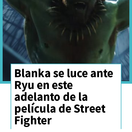
viene a ayudarlos, ya sabes,
como, todo el mundo es
como, 'No me meto en eso'
",
expresó Barrera en
conversación con
Collider
.
Blanka se luce ante
Ryu en este
adelanto de la
película de Street
Fighter