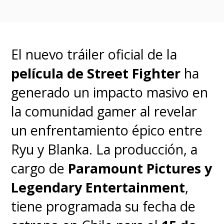
a
Hayden Panettiere como
"Kirby Reed"
y a
Courtney Cox
nuevamente como "Gale
El nuevo tráiler oficial de la
Weathers"
en su sexta película
película de Street Fighter
ha
con el personaje.
generado un impacto masivo en
la comunidad gamer al revelar
Jasmin Savoy Brown y Mason
un enfrentamiento épico entre
Gooding
también regresan, en
Ryu y Blanka. La producción, a
una matanza que sumará como
cargo de
Paramount Pictures y
nuevos rostros a Dermot
Legendary Entertainment
,
Mulroney, Samara Weaving y
tiene programada su fecha de
Liana Liberato
.