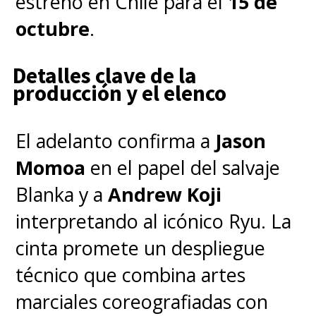
estreno en Chile para el
15 de
octubre
.
"Scream 6" ya finalizó su
rodaje y
llegará el 31 de
Detalles clave de la
producción y el elenco
marzo de 2023 a los cines
,
teniendo nuevamente a
Matt
El adelanto confirma a
Jason
Bettinelli-Olpin y Tyler
Momoa
en el papel del salvaje
Gillett
tras las cámaras
, con
Blanka y a
Andrew Koji
un guion escrito por
James
interpretando al icónico Ryu. La
Vanderbilt
(
Zodiac, The Amazing
cinta promete un despliegue
Spider-Man
) y
Guy
técnico que combina artes
Busick
(
Castle Rock
), la misma
marciales coreografiadas con
dupla que escribió la quinta