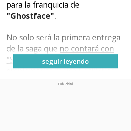
para la franquicia de
"Ghostface"
.
No solo será la primera entrega
de la saga que
no contará con
"Sidney Prescott"
, la
seguir leyendo
emblemática "chica final" (final
girl) interpretada por Neve
Campbell, sino que también
llevará la matanza hasta la
Gran Manzana
.