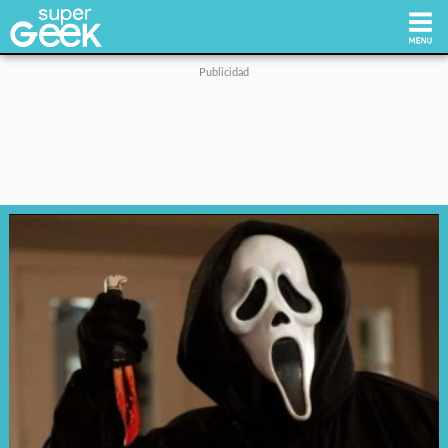
Inicio
Tecnología
Videojuegos
Reviews
Cultura Pop
Streaming
Síguenos: