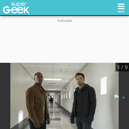
Inicio
Tecnología
1
/ 9
Videojuegos
Reviews
Cultura Pop
Streaming
Síguenos: