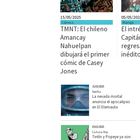
15/05/2025
05/05/202
Cómics
Manga
TMNT: El chileno
El intr
Amancay
Capitá
Nahuelpan
regres
dibujará el primer
inédit
cómic de Casey
Jones
31/03/2025
Netflix
La nevada mortal
anuncia el apocalipsis
en El Eternauta
03/01/2025
Cultura Pop
Tintín y Popeye ya son