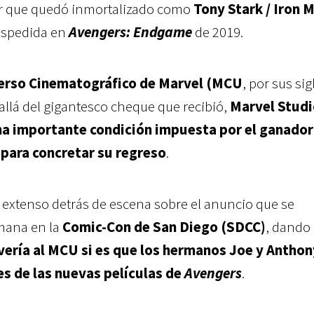
tor que quedó inmortalizado como
Tony Stark / Iron 
espedida en
Avengers: Endgame
de 2019.
erso Cinematográfico de Marvel (MCU
, por sus sig
s allá del gigantesco cheque que recibió,
Marvel Studi
na importante condición impuesta por el ganador
para concretar su regreso
.
 extenso detrás de escena sobre el anuncio que se
emana en la
Comic-Con de San Diego (SDCC)
, dando
vería al MCU si es que los hermanos Joe y Anthon
es de las nuevas películas de
Avengers
.