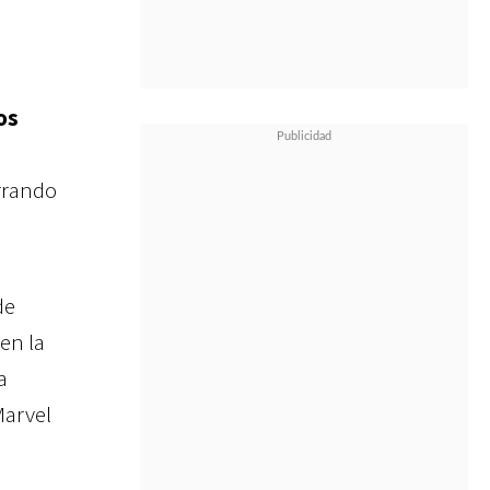
os
errando
de
en la
a
Marvel