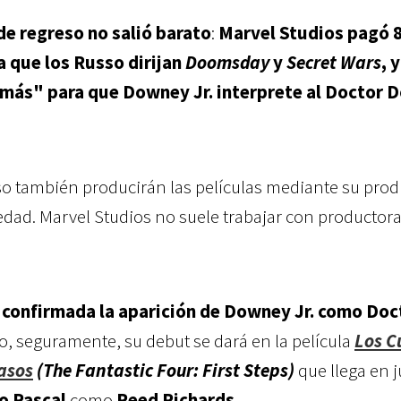
de regreso no salió barato
:
Marvel Studios pagó 
a que los Russo dirijan
Doomsday
y
Secret Wars
, y
más" para que Downey Jr. interprete al Doctor 
sso también producirán las películas mediante su pro
vedad. Marvel Studios no suele trabajar con productor
e confirmada la aparición de Downey Jr. como Doc
ro, seguramente, su debut se dará en la película
Los C
asos
(The Fantastic Four: First Steps)
que llega en j
o Pascal
como
Reed Richards
.