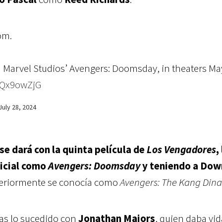
om.
n Marvel Studios’ Avengers: Doomsday, in theaters Ma
xWQx9owZjG
July 28, 2024
se dará con la quinta película de
Los Vengadores
,
icial como
Avengers: Doomsday
y teniendo a Dow
teriormente se conocía como
Avengers: The Kang Dina
as lo sucedido con
Jonathan Majors
, quien daba vid