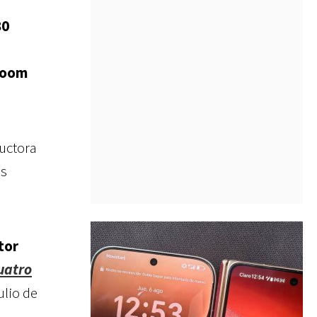
80
Doom
ductora
as
tor
uatro
ulio de