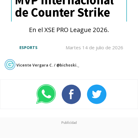
presenciales,
la plataforma
de Counter Strike
digital de uLeague permitirá
seguir resultados semanales,
En el XSE PRO League 2026.
contenido destacado y
reconocimientos como el
Martes 14 de julio de 2026
ESPORTS
MVP
, buscando generar
Vicente Vergara C. / @bichoski._
interacción constante entre
jugadores, equipos y audiencia
en torno a uno de los eventos
gamer universitarios más
relevantes del país.