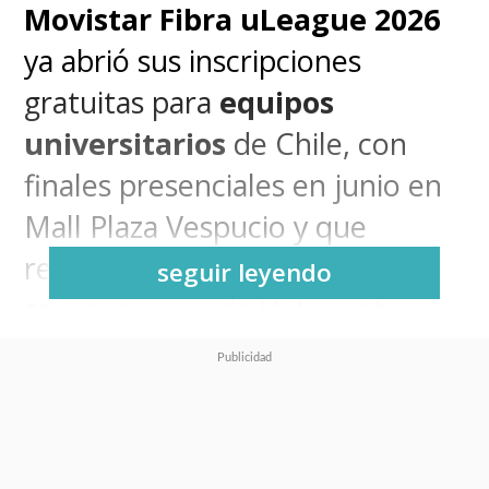
Movistar Fibra uLeague 2026
ya abrió sus inscripciones
gratuitas para
equipos
universitarios
de Chile, con
finales presenciales en junio en
Mall Plaza Vespucio y que
repartirá $2.200.000 entre
seguir leyendo
competencias de
Valorant
y
League of Legends.
Esta liga universitaria de esports
regresa tras un
debut exitoso