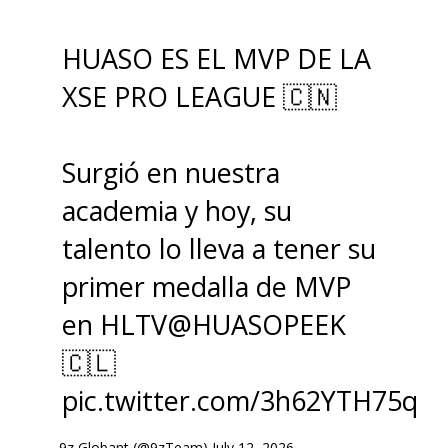
HUASO ES EL MVP DE LA
XSE PRO LEAGUE 🇨🇳
Surgió en nuestra
academia y hoy, su
talento lo lleva a tener su
primer medalla de MVP
en HLTV
@HUASOPEEK
🇨🇱
pic.twitter.com/3h62YTH75q
— 9z Globant (@9zTeam)
July 12, 2026