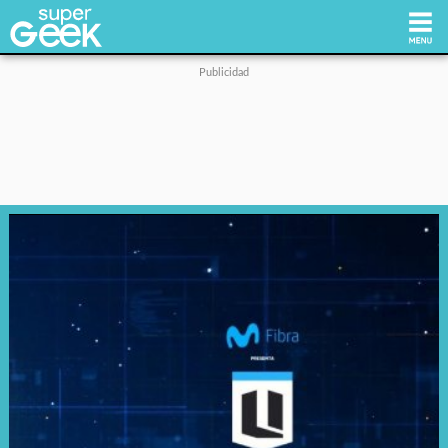
Inicio
Tecnología
Videojuegos
Reviews
Cultura Pop
Streaming
Síguenos: