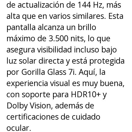
original, con los mismos giros y
de actualización de 144 Hz, más
sobresaltos, pero
vence todas
alta que en varios similares. Esta
las probabilidades al
pantalla alcanza un brillo
mantener, más bien elevar, la
máximo de 3.500 nits, lo que
emoción que acompaña a
asegura visibilidad incluso bajo
todo este recorrido,
luz solar directa y está protegida
potenciado por el regreso de
por Gorilla Glass 7i. Aquí, la
las bellas y potentes melodías
experiencia visual es muy buena,
de John Powell. Ese factor es
con soporte para HDR10+ y
clave
.
Dolby Vision, además de
certificaciones de cuidado
La secuencia del vuelo de
ocular.