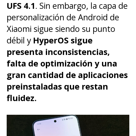
UFS 4.1
. Sin embargo, la capa de
venideros,
todo potenciado
personalización de Android de
gracias a un Butler que nació
Xiaomi sigue siendo su punto
para el personaje del jefe
débil y
HyperOS sigue
vikingo
.
No podía ser otro
.
presenta inconsistencias,
Además, se acentúa un aspecto
falta de optimización y una
que quedaba en el aire en la
gran cantidad de aplicaciones
historia original, la posición de
preinstaladas que restan
privilegio de Hipo como hijo del
fluidez.
jefe, con otros jóvenes
guerreros de su tribu, como
Astrid (Nico Parker)
,
despreciándolo aún más que por