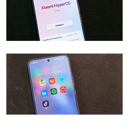
ser flacucho y debilucho.
Mientras los demás se esfuerzan
por lograr un lugar en la tribu,
sienten que Hipo ya lo hizo todo
por ser hijo de su padre. Él
mismo hace ver que otros son
más adecuados para liderar que
él, especialmente Astrid. Su
camino es otro.
Otros personajes adquieren