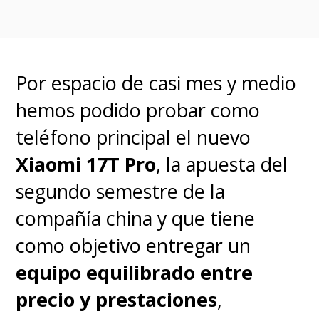
La trama no cambia en lo
absoluto, presentándonos a
Hipo (Mason Thames)
, el
Por espacio de casi mes y medio
ingenioso pero ignorado hijo de
hemos podido probar como
Estoico el Vasto (Gerard
teléfono principal el nuevo
Butler)
, el jefe de su tribu
Xiaomi 17T Pro
, la apuesta del
vikinga. Es todo lo contrario a lo
segundo semestre de la
que debería ser un vikingo,
compañía china y que tiene
flacucho y no muy bravo,
como objetivo entregar un
llegando a desafiar siglos de
equipo equilibrado entre
tradición al hacerse amigo de un
precio y prestaciones
,