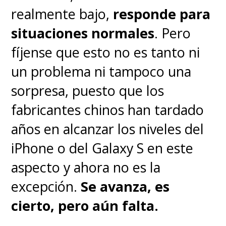
gestos y actitudes tan felinas,
realmente bajo,
responde para
con una mirada intensa que
situaciones normales
. Pero
transmite muchas emociones.
fíjense que esto no es tanto ni
Si algo funciona, no lo
un problema ni tampoco una
cambies. Acá se entendió
sorpresa, puesto que los
perfecto
.
fabricantes chinos han tardado
años en alcanzar los niveles del
Donde no hay tanta solidez es
iPhone o del Galaxy S en este
en los efectos digitales de
aspecto y ahora no es la
ciertas escenas
, notable
excepción.
Se avanza, es
abandono de deberes en una
cierto, pero aún falta.
película que tiene dragones