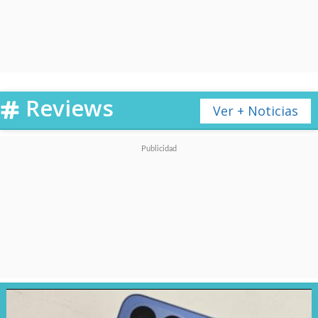
la segura con una adaptación
que rehace prácticamente
cada escena, cada plano, sin
mayores modificaciones
.
Reviews
Ver + Noticias
Por ello, la sorpresa es
mayúscula al comprobar que
esto sí funciona, porque no
importa que conozcamos el
relato al revés y al derecho, la
emoción jamás se pierde. Más
importante aún,
se fortalece
.