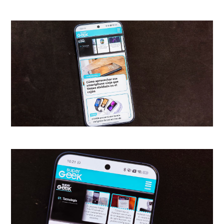
prueba sigue siendo
deslumbrante, justificando
absolutamente ver esto en
una sala IMAX al haberse
filmado aquellas escenas con
esas cámaras
. Cuando
creíamos que aquel momento
no podría recrearse con la
misma emoción, se logra el
milagro para tener a toda una
sala impresionada. La batalla
final contra la Muerte Roja