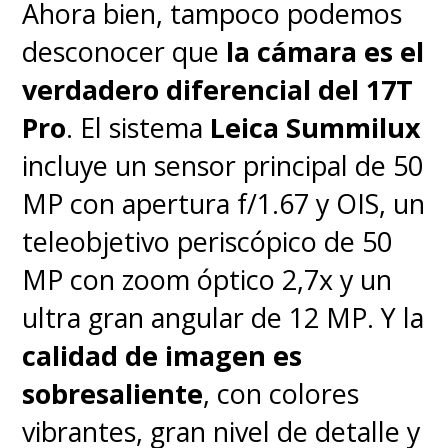
mayor tridimensionalidad y
Ahora bien, tampoco podemos
se enfatiza la mezcla de
desconocer que
la cámara es el
muchas culturas en las tribus
verdadero diferencial del 17T
vikingas, lo que da una
Pro
. El sistema
Leica Summilux
bienvenida multiculturalidad
incluye un sensor principal de 50
al entorno.
MP con apertura f/1.67 y OIS, un
teleobjetivo periscópico de 50
MP con zoom óptico 2,7x y un
ultra gran angular de 12 MP. Y la
calidad de imagen es
sobresaliente
, con colores
vibrantes, gran nivel de detalle y