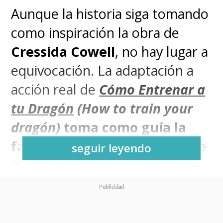
Aunque la historia siga tomando
como inspiración la obra de
Cressida Cowell
, no hay lugar a
equivocación. La adaptación a
acción real de
Cómo Entrenar a
tu Dragón
(How to train your
dragón)
toma como guía la
fabulosa película animada de
seguir leyendo
2010 de Dreamworks y no se
aleja en lo más mínimo de
ella, siendo una recreación de
lo ya visto de inicio a fin
.