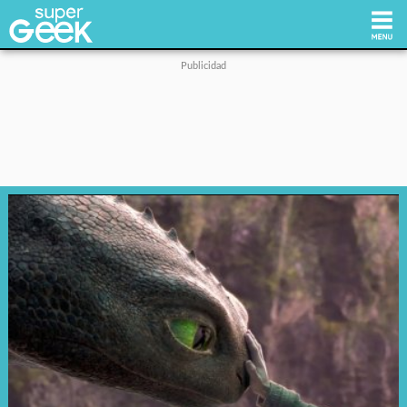
Inicio
Tecnología
Videojuegos
Reviews
Cultura Pop
Streaming
Síguenos: