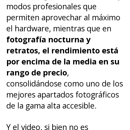
modos profesionales que
permiten aprovechar al máximo
Los diseños de los dragones
el hardware, mientras que en
pierden bastante del encanto
fotografía nocturna y
que tenían en la animación por
retratos, el rendimiento está
la necesidad de realismo, con
por encima de la media en su
ese innecesario filtro opaco que
rango de precio
,
les quita color a las
consolidándose como uno de los
adaptaciones a acción real, pero
mejores apartados fotográficos
Chimuelo se mantiene
de la gama alta accesible.
íntegro. La dualidad entre lo
adorable y feroz, con esos
Y el video, si bien no es