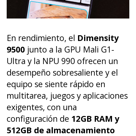
también adquiere un peso
dramático mayor y se ve
increíble en la gran pantalla.
En rendimiento, el
Dimensity
9500
junto a la GPU Mali G1-
Junto con ello,
DeBlois
Ultra y la NPU 990 ofrecen un
entiende las fortalezas
desempeño sobresaliente y el
emocionales de sus
equipo se siente rápido en
personajes y pone énfasis en
multitarea, juegos y aplicaciones
la distancia afectiva entre
exigentes, con una
padre e hijo, Estoico e Hipo
,
configuración de
12GB RAM y
siendo mejor explorado para
512GB de almacenamiento
darle mayor peso a los sucesos