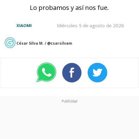
importantes y profundiza en
Lo probamos y así nos fue.
las emociones de los
Miércoles 5 de agosto de 2026
personajes y la historia
.
XIAOMI
César Silva M. / @csarsilvam
Si el estudio iba a hacer esta