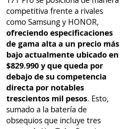
competitiva frente a rivales
como Samsung y HONOR,
ofreciendo especificaciones
de gama alta a un precio más
bajo actualmente ubicado en
$829.990 y que queda por
debajo de su competencia
directa por notables
Cómo entrenar a tu dragón
se
trescientos mil pesos
. Esto,
estrena este
jueves 12 de junio
sumado a la batería de
en cines.
obsequios que incluye tres