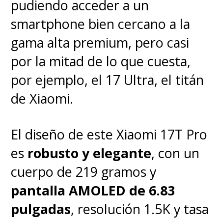
dragón,
Chimuelo, el temido
pudiendo acceder a un
Furia Nocturna
. Es que su
smartphone bien cercano a la
improbable vínculo revela la
gama alta premium, pero casi
verdadera naturaleza de los
por la mitad de lo que cuesta,
dragones, desafiando los
por ejemplo, el 17 Ultra, el titán
cimientos mismos de la sociedad
de Xiaomi.
vikinga.
El diseño de este Xiaomi 17T Pro
Desde ahí, el viaje no tiene
es
robusto y elegante
, con un
mayores sorpresas
. Los
cuerpo de 219 gramos y
eventos se siguen unos a otros
pantalla AMOLED de 6.83
tal como los vimos en la película
pulgadas
, resolución 1.5K y tasa