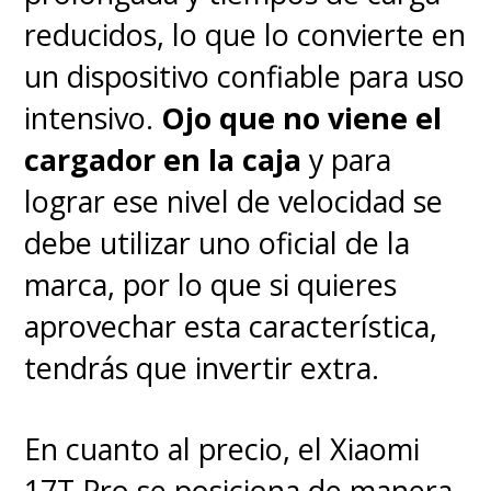
reducidos, lo que lo convierte en
funcionar en su traspaso a la
un dispositivo confiable para uso
acción real pese a no
intensivo.
Ojo que no viene el
justificar su existencia más
cargador en la caja
y para
allá de la necesidad de
lograr ese nivel de velocidad se
reimpulsar una historia
debe utilizar uno oficial de la
conocida
. La clave está en que
marca, por lo que si quieres
jamás pierde la emoción que
aprovechar esta característica,
hizo tan única a su película
tendrás que invertir extra.
original y entiende lo que debe
ser fortalecido. Eso es más de lo
En cuanto al precio, el Xiaomi
que podíamos haber esperado.
17T Pro se posiciona de manera