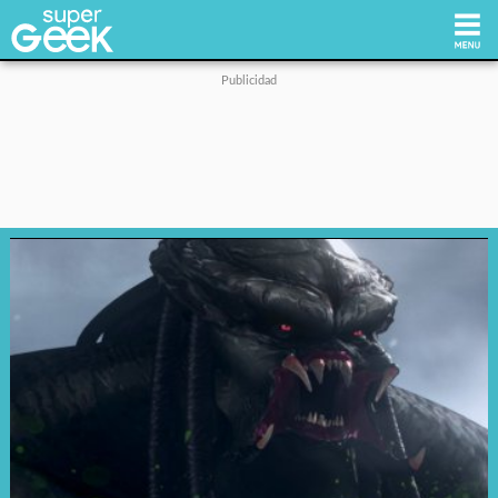
Inicio
Tecnología
Videojuegos
Reviews
Cultura Pop
Streaming
Síguenos: