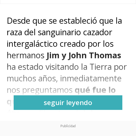
Desde que se estableció que la
raza del sanguinario cazador
intergaláctico creado por los
hermanos
Jim y John Thomas
ha estado visitando la Tierra por
muchos años, inmediatamente
nos preguntamos
qué fue lo
que sucedió en aquellas
seguir leyendo
épocas
. El
potencial de esas
historias era gigantesco
y así
lo entendió el director
Dan