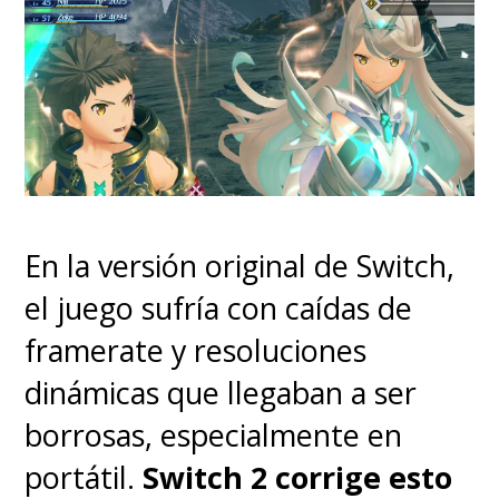
que tiene lugar, desde los
colores al tono narrativo,
llegando a niveles
extraordinarios con su
segundo relato en el Japón
feudal. Prácticamente sin
En la versión original de Switch,
diálogos, donde los silencios
el juego sufría con caídas de
son clave, este relato de
framerate y resoluciones
hermanos divididos y
dinámicas que llegaban a ser
enfrentados es la mejor
borrosas, especialmente en
justificación para la
portátil.
Switch 2 corrige esto
existencia de esta película
. La