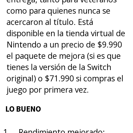
Depredador: Cazador de
como para quienes nunca se
Asesinos
se estrenó este viernes
acercaron al título. Está
6 de junio
en el streaming
disponible en la tienda virtual de
Disney+
.
Nintendo a un precio de $9.990
el paquete de mejora (si es que
tienes la versión de la Switch
original) o $71.990 si compras el
juego por primera vez.
LO BUENO
Rendimiento mejorado: