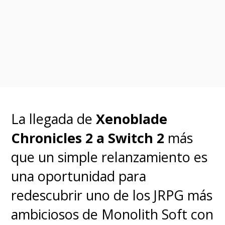
amenaza de otro mundo para la
causa aliada.
Todos se cruzan con la
sanguinaria criatura de una u
otra forma, pero, al igual que
nuestros personajes, ningún
La llegada de
Xenoblade
yautja es igual a otro
. La
Chronicles 2 a Switch 2
más
cacería tiene distintos
que un simple relanzamiento es
cazadores, probándose a sí
una oportunidad para
mismos como dignos miembros
redescubrir uno de los JRPG más
de su raza tribal en diferentes
ambiciosos de Monolith Soft con