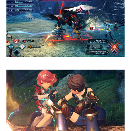
Esto parece más el inicio de algo
y así lo da a entender su
sorpresiva escena final.
La carnicería nunca se vio mejor
que en
Depredador: Cazador de
Asesinos
. Da gusto ver cómo se
expande la mitología de los
yautja más allá de los cómics y
las novelas.
Nada de esto se vio
antes en una película y eso es
lo clave, especialmente