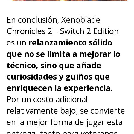
cuando tenemos a la
animación como un medio
En conclusión, Xenoblade
que permite acrecentar todo
.
Chronicles 2 – Switch 2 Edition
es un
relanzamiento sólido
que no se limita a mejorar lo
técnico, sino que añade
curiosidades y guiños que
enriquecen la experiencia
.
Por un costo adicional
relativamente bajo, se convierte
en la mejor forma de jugar esta
entrega, tanto para veteranos