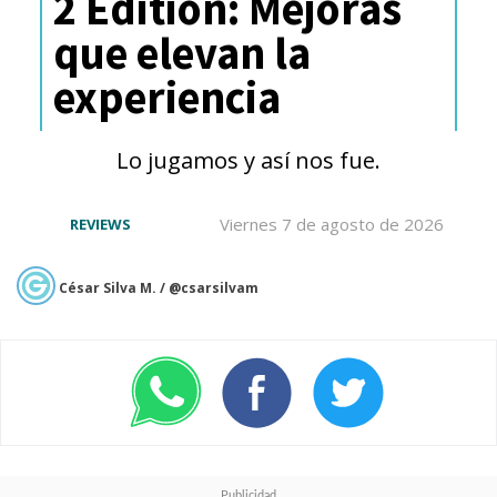
2 Edition: Mejoras
cineasta, eligiendo con pinzas las
que elevan la
tres épocas de nuestro pasado a
experiencia
explorar.
Lo jugamos y así nos fue.
Viernes 7 de agosto de 2026
REVIEWS
César Silva M. / @csarsilvam
Los personajes centrales de