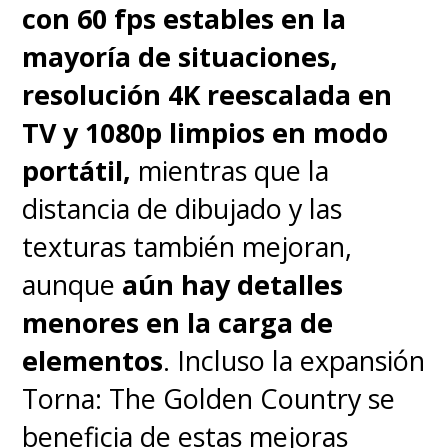
con 60 fps estables en la
comunicación en base a las
mayoría de situaciones,
miradas o ver a un samurái
resolución 4K reescalada en
poniéndose una armadura
TV y 1080p limpios en modo
mientras lucha por su vida, es
portátil,
mientras que la
todo y más de lo que se podía
distancia de dibujado y las
esperar.
texturas también mejoran,
aunque
aún hay detalles
menores en la carga de
elementos
. Incluso la expansión
Torna: The Golden Country se
beneficia de estas mejoras