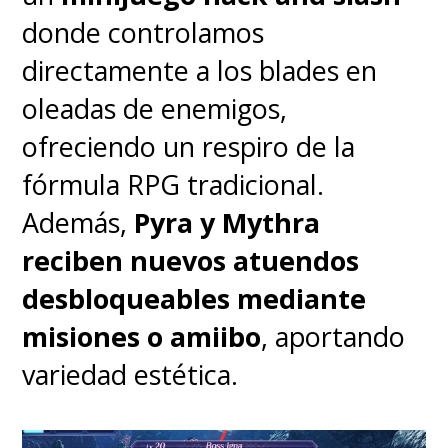
gran pantalla.
donde controlamos
directamente a los blades en
Donde flaquea la historia es
oleadas de enemigos,
en su tramo final al no ser tan
ofreciendo un respiro de la
sólido y potente como las
fórmula RPG tradicional.
historias individuales,
Además,
Pyra y Mythra
cruzando todos los relatos y
reciben nuevos atuendos
explicando por qué estos
desbloqueables mediante
personajes eran el foco de la
misiones o amiibo
, aportando
antología
. Hay respuestas,
variedad estética.
conexiones con otras películas
de la saga, pero
poco de cierre
.