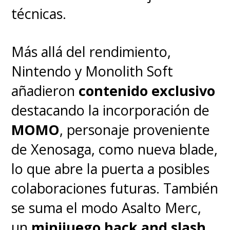
técnicas.
Más allá del rendimiento,
La animación, por su parte,
Nintendo y Monolith Soft
busca ser lo más cercano a un
añadieron
contenido exclusivo
storyboard en movimiento,
destacando la incorporación de
por lo que los trazos son
MOMO
, personaje proveniente
visibles, los colores son muy
de Xenosaga, como nueva blade,
vivos, casi acuarelados, y los
lo que abre la puerta a posibles
fondos son pinturas sobre las
colaboraciones futuras. También
cuales de mueve la acción
. Es
se suma el modo Asalto Merc,
lamentable no ver esto en una
un
minijuego hack and slash