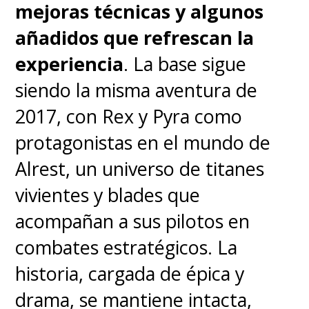
roles:
pilotos, guerreros
mejoras técnicas y algunos
silenciosos y verdaderos
añadidos que refrescan la
tanques humanoides
. Lo único
experiencia
. La base sigue
que tienen en común es la
siendo la misma aventura de
búsqueda de una presa que
2017, con Rex y Pyra como
haga la cacería honorable.
protagonistas en el mundo de
Alrest, un universo de titanes
Ningún relato es igual al otro y,
vivientes y blades que
bajo los títulos de
El Escudo
,
La
acompañan a sus pilotos en
Espada
y
La Bala
,
los
combates estratégicos. La
realizadores jamás olvidan el
historia, cargada de épica y
medio en el que se
drama, se mantiene intacta,