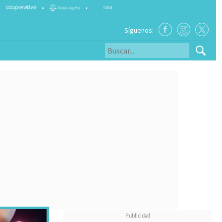
•
•
Síguenos: