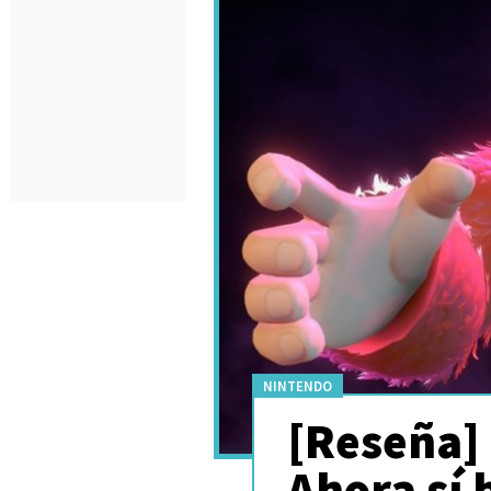
NINTENDO
[Reseña]
Ahora sí 