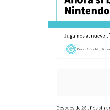
Nintendo
Jugamos al nuevo tít
César Silva M. / @cs
Después de 26 años sin u