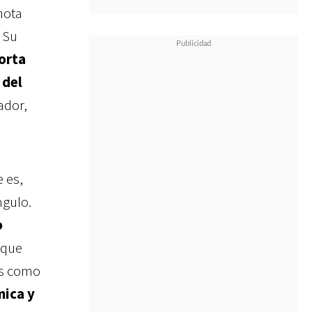
nota
 Su
orta
 del
ador,
 es,
ngulo.
o
 que
as como
mica y