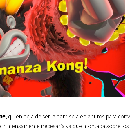
ne
, quien deja de ser la damisela en apuros para conv
 e inmensamente necesaria ya que montada sobre los