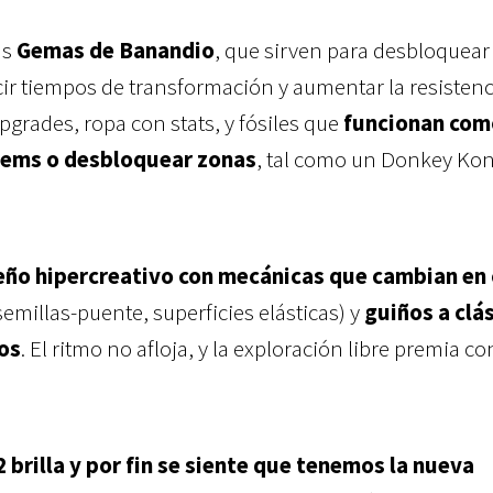
as
Gemas de Banandio
, que sirven para desbloquear
ir tiempos de transformación y aumentar la resistenci
grades, ropa con stats, y fósiles que
funcionan com
tems o desbloquear zonas
, tal como un Donkey Ko
eño hipercreativo con mecánicas que cambian en
semillas-puente, superficies elásticas) y
guiños a clá
gos
. El ritmo no afloja, y la exploración libre premia co
.
2 brilla y por fin se siente que tenemos la nueva