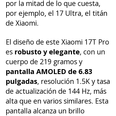
por la mitad de lo que cuesta,
consolas de última generación
por ejemplo, el 17 Ultra, el titán
gracias a sus 144Hz y sus
de Xiaomi.
puertos HDMI 2.1, quiero
mencionar la experiencia directa
El diseño de este Xiaomi 17T Pro
con Google ya que
puedes
es
robusto y elegante
, con un
descargar títulos desde la
cuerpo de 219 gramos y
Play Store, conectar tu mando
pantalla AMOLED de 6.83
favorito por Bluetooth en
pulgadas
, resolución 1.5K y tasa
segundos y jugar sin latencia
de actualización de 144 Hz, más
perceptible
.
alta que en varios similares. Esta
pantalla alcanza un brillo