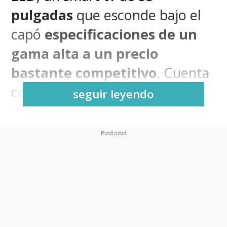
pulgadas
que esconde bajo el
capó
especificaciones de un
gama alta a un precio
bastante competitivo
. Cuenta
con tecnología de
seguir leyendo
retroiluminación Mini-LED con
múltiples zonas de atenuación
local (Full Array Local Dimming),
combinada con un panel de
puntos cuánticos (Quantum
Dot) para resolución 4K UHD.