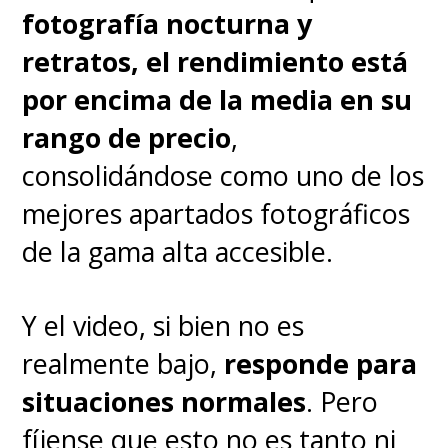
fotografía nocturna y
Siendo sincero soy de los que no
retratos, el rendimiento está
prefieren este sistema operativo
por encima de la media en su
y me quedo más con el de
rango de precio
,
Samsung o LG, pero el de este
consolidándose como uno de los
Hisense está certificado y eso
mejores apartados fotográficos
más un procesador adecuado,
de la gama alta accesible.
hace que se mueva sin
problemas. Además,
tener a
Y el video, si bien no es
Google Assistant integrado
realmente bajo,
responde para
en el mando a distancia es
situaciones normales
. Pero
comodísimo
y basta con usar tu
fíjense que esto no es tanto ni