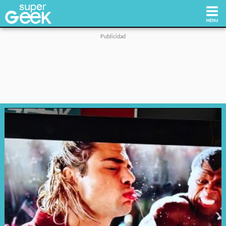
Inicio
Tecnología
Videojuegos
Reviews
Cultura Pop
Streaming
Síguenos: