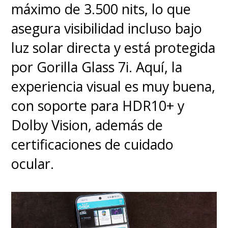
máximo de 3.500 nits, lo que
asegura visibilidad incluso bajo
luz solar directa y está protegida
por Gorilla Glass 7i. Aquí, la
experiencia visual es muy buena,
con soporte para HDR10+ y
Claro, la mayoría de los
Dolby Vision, además de
adaptados son de un nivel de
certificaciones de cuidado
requerimientos bien básico,
ocular.
pero será suficiente para
pasar un buen rato sin tener
que contar con una consola
. Y