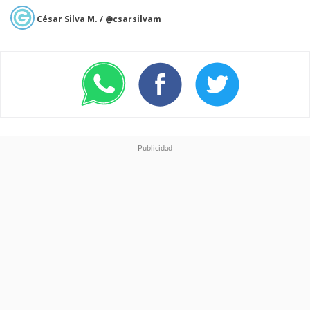
César Silva M. / @csarsilvam