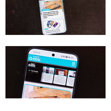
ojo que
la mayoría pueden
jugarse solo con el control
remoto
, que responde muy bien
a esta función para la que no
fue creado.
Pasando al sonido, sabemos que
suele ser el punto débil de los
televisores planos, pero
la
experiencia auditiva en el U7
logra defenderse
con mucha
dignidad y la verdad me