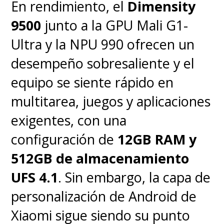
En rendimiento, el
Dimensity
sorprendió comparándolo con
9500
junto a la GPU Mali G1-
otros modelos del mismo rango.
Ultra y la NPU 990 ofrecen un
Las voces y diálogos en películas
desempeño sobresaliente y el
destacan con claridad por
equipo se siente rápido en
encima de los ruidos de fondo y
multitarea, juegos y aplicaciones
el efecto Dolby Atmos ayuda a
exigentes, con una
generar una sensación de
configuración de
12GB RAM y
espacialidad bastante inmersiva.
512GB de almacenamiento
UFS 4.1
. Sin embargo, la capa de
personalización de Android de
Xiaomi sigue siendo su punto