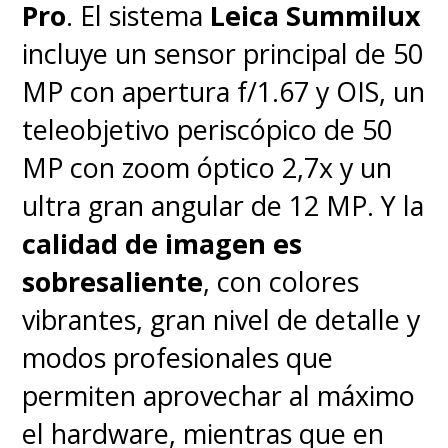
Pro
. El sistema
Leica Summilux
sistemas y con una navegación
incluye un sensor principal de 50
muy intuitiva, juntando en la
MP con apertura f/1.67 y OIS, un
pantalla de inicio
teleobjetivo periscópico de 50
recomendaciones de todas tus
MP con zoom óptico 2,7x y un
plataformas de streaming.
ultra gran angular de 12 MP. Y la
calidad de imagen es
sobresaliente
, con colores
vibrantes, gran nivel de detalle y
modos profesionales que
permiten aprovechar al máximo
el hardware, mientras que en