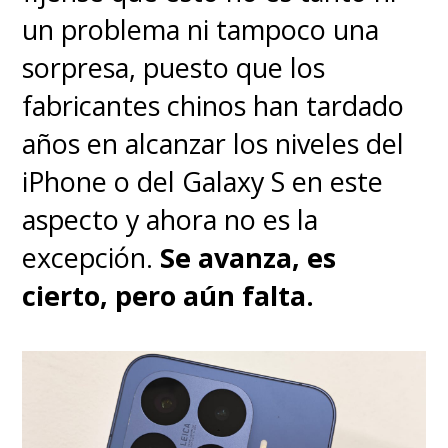
voz para buscar una serie
un problema ni tampoco una
específica, pedirle que ponga
sorpresa, puesto que los
música o incluso apagar las luces
fabricantes chinos han tardado
inteligentes que tengas en tu
años en alcanzar los niveles del
casa.
iPhone o del Galaxy S en este
aspecto y ahora no es la
El precio del
Hisense U7 Mini-
excepción.
Se avanza, es
LED
ronda los
650 mil pesos
cierto, pero aún falta.
chilenos
, aunque si buscan bien
puede que lo encuentren con
algún descuento que lo deje
más bajo.