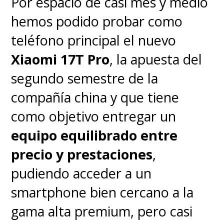
Por espacio de casi mes y medio
masterizado en Dolby Vision o
hemos podido probar como
HDR, los destellos de luz, los
teléfono principal el nuevo
cielos al atardecer y los paisajes
Xiaomi 17T Pro
, la apuesta del
adquieren una riqueza
segundo semestre de la
cromática que realmente
compañía china y que tiene
sorprende, pero manteniendo
como objetivo entregar un
un tono realista que no llega a
equipo equilibrado entre
sentirse artificialmente
precio y prestaciones
,
saturado.
pudiendo acceder a un
smartphone bien cercano a la
Si hablamos de videojuegos, más
gama alta premium, pero casi
allá de lo bien que rinden las