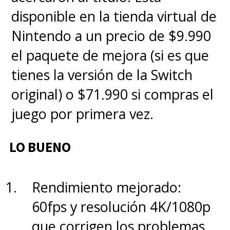
y sumarse a su tripulación.
disponible en la tienda virtual de
Entre los Sombrero de Paja,
Nintendo a un precio de $9.990
los que mejor están en
el paquete de mejora (si es que
capturar el espíritu de sus
tienes la versión de la Switch
personajes son Mackenyu con
original) o $71.990 si compras el
"Roronoa Zoro" y Taz Skylar
juego por primera vez.
como "Sanji
". Saben
exactamente las fortalezas de
LO BUENO
sus personajes y las aprovechan,
incluso explotando sus defectos.
Rendimiento mejorado:
El nulo sentido de orientación y
60fps y resolución 4K/1080p
la afición por el alcohol de
que corrigen los problemas