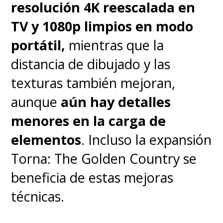
Sus ocho episodios, que
resolución 4K reescalada en
cuentan con cinco arcos
TV y 1080p limpios en modo
claramente definidos, toman
portátil,
mientras que la
las bases de la Saga del East
distancia de dibujado y las
Blue -la primera del manga y
texturas también mejoran,
anime- y mantienen lo
aunque
aún hay detalles
esencial
. Muchos personajes
menores en la carga de
relevantes pasan a ser meros
elementos
. Incluso la expansión
secundarios y otros adquieren
Torna: The Golden Country se
enorme importancia, como
beneficia de estas mejoras
"Koby"
(Morgan Davies), en un
técnicas.
viaje que toma más del manga