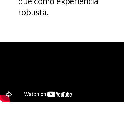
que como experiencia
obra original
. También resulta
robusta.
un perfecto punto de entrada
para el mundo creado por Oda.
Ya estamos a bordo. Ahora, a
esperar que este viaje
continúe por mucho tiempo
.