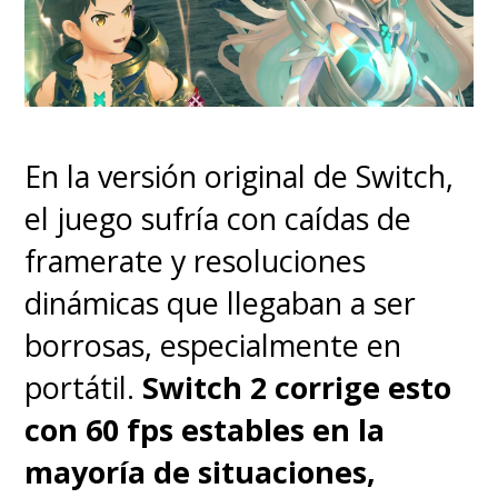
"Buggy"
(
Jeff Ward
sorprende
con su mezcla de malicia y
chispa), el primer gran villano
que se cruza con los Sombrero
En la versión original de Switch,
de Paja.
Acá ya empezamos a
el juego sufría con caídas de
notar que no todo irá como lo
framerate y resoluciones
creíamos, tomando caminos
dinámicas que llegaban a ser
diferentes al entender que no
borrosas, especialmente en
puede ser un traspaso literal.
portátil.
Switch 2 corrige esto
Sin perder, claro, el espíritu
con 60 fps estables en la
de la obra que la inspira
.
mayoría de situaciones,