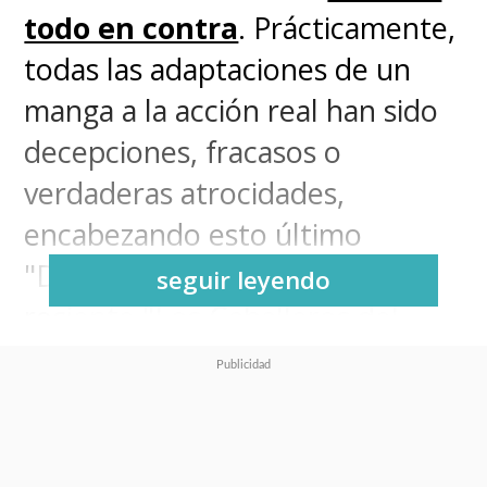
todo en contra
. Prácticamente,
todas las adaptaciones de un
manga a la acción real han sido
decepciones, fracasos o
verdaderas atrocidades,
encabezando esto último
"Dragon Ball Evolution" y la
seguir leyendo
reciente "Los Caballeros del
Zodiaco: Saint Seiya - El Inicio".
Netflix
tampoco tenía los
mejores antecedentes