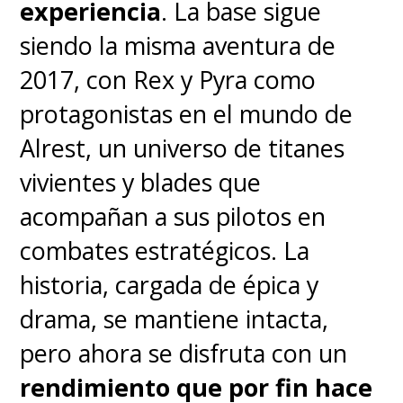
experiencia
. La base sigue
inicio sólido
.
siendo la misma aventura de
2017, con Rex y Pyra como
Su primer capítulo no sale de la
protagonistas en el mundo de
norma, donde
Matt Owens
Alrest, un universo de titanes
(
Agents of S.H.I.E.L.D., Luke Cage
)
vivientes y blades que
y
Steven Maeda
(
Lost, The X-
acompañan a sus pilotos en
Files
),
showrunners
y guionistas,
combates estratégicos. La
trataron de abarcar demasiados
historia, cargada de épica y
elementos para apurar el
drama, se mantiene intacta,
encuentro de los primeros tres
pero ahora se disfruta con un
miembros de los Sombrero de
rendimiento que por fin hace