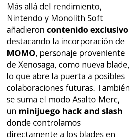
Más allá del rendimiento,
que del anime.
No suaviza lo
Nintendo y Monolith Soft
que la animación matizó,
añadieron
contenido exclusivo
siendo violenta y sangrienta
destacando la incorporación de
cuando debe, y no cae en el
MOMO
, personaje proveniente
humor gratuito. Acá las risas
de Xenosaga, como nueva blade,
están, pero la emoción es la
lo que abre la puerta a posibles
clave
.
colaboraciones futuras. También
se suma el modo Asalto Merc,
un
minijuego hack and slash
donde controlamos
directamente a los blades en