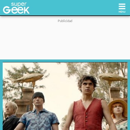
Inicio
Tecnología
Videojuegos
Reviews
Cultura Pop
Streaming
Síguenos: