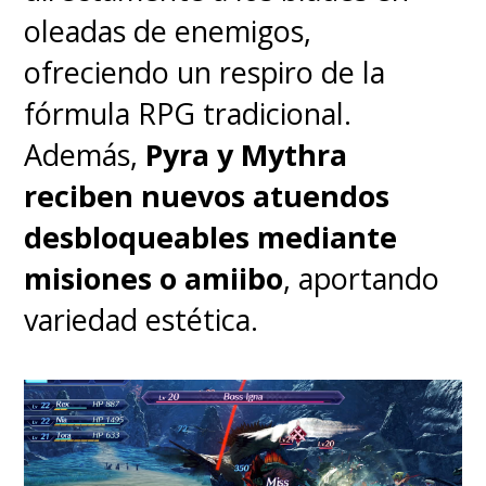
oleadas de enemigos,
ofreciendo un respiro de la
fórmula RPG tradicional.
Además,
Pyra y Mythra
El cariño por la obra de Oda
reciben nuevos atuendos
desborda en la recreación de
desbloqueables mediante
su mundo -después de todo,
misiones o amiibo
, aportando
el mangaka supervisó cada
variedad estética.
aspecto-, donde conviven
personajes con pelo de
colores, aspectos
estrafalarios y poderes