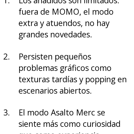
Los añadidos son limitados:
importantes, ninguno vale
fuera de MOMO, el modo
menos que el otro. Si ese equipo
extra y atuendos, no hay
no hubiera funcionado, todo se
grandes novedades.
habría derrumbado.
Persisten pequeños
Aunque la travesía tiene una
problemas gráficos como
irregular partida, el live-
texturas tardías y popping en
action de "One Piece" logra
escenarios abiertos.
afirmarse al tomar su propio
camino, con personajes
El modo Asalto Merc se
entrañables y sin perder el
siente más como curiosidad
espíritu de aventura de la