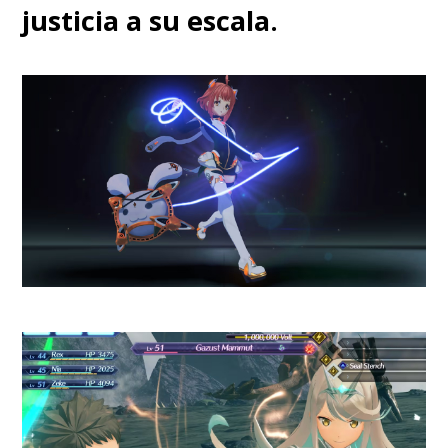
Paja.
El episodio es apresurado
justicia a su escala.
y muchas de sus actuaciones
no convencen, lo que hace
que el entusiasmo decaiga en
su avance
.
Sin embargo, todo empieza a
agarrar un norte con su
segundo capítulo
, donde los
orígenes de un personaje
funcionan perfectos como hilo
conductor al entrar en escena