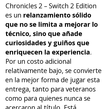
con el primer vistazo.
Chronicles 2 – Switch 2 Edition
Claramente, ahí no estaba
es un
relanzamiento sólido
terminado
.
que no se limita a mejorar lo
técnico, sino que añade
Tal como en la historia de
curiosidades y guiños que
Oda, "Luffy" es el gran
enriquecen la experiencia
.
corazón de la serie
. Godoy
Por un costo adicional
confirma por qué fue la elección
relativamente bajo, se convierte
correcta para dar vida al chico
en la mejor forma de jugar esta
de goma con un entusiasmo y
entrega, tanto para veteranos
una alegría contagiosas, que
como para quienes nunca se
hace que todos quieran seguirlo
acercaron al título. Está