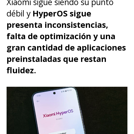
Xiaomi sigue siendo su punto
Con un extraordinario trabajo
débil y
HyperOS sigue
de diseño de sonido, donde
presenta inconsistencias,
cada átomo suena y hasta el
falta de optimización y una
movimiento más tenue hace
gran cantidad de aplicaciones
vibrar la sala, es una película
preinstaladas que restan
donde lo más importante
fluidez.
ocurre entre cuatro paredes
.
Las conversaciones aisladas del
público general, las salas de
reuniones, las salas de clases, los
laboratorios. La tensión en estas
escenas llega a ser sofocante,