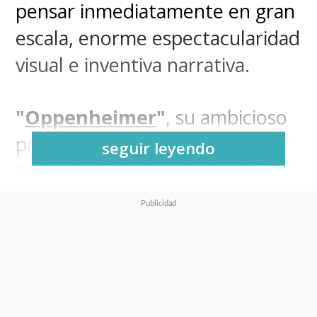
pensar inmediatamente en gran
escala, enorme espectacularidad
visual e inventiva narrativa.
"
Oppenheimer
"
, su ambicioso
proyecto sobre la vida del
seguir leyendo
"padre de la bomba atómica",
sigue teniendo ese sello del
director de "Inception" y "The
Dark Knight", pero no es lo
que muchos creían esperar.
Son todas sus piezas llevadas