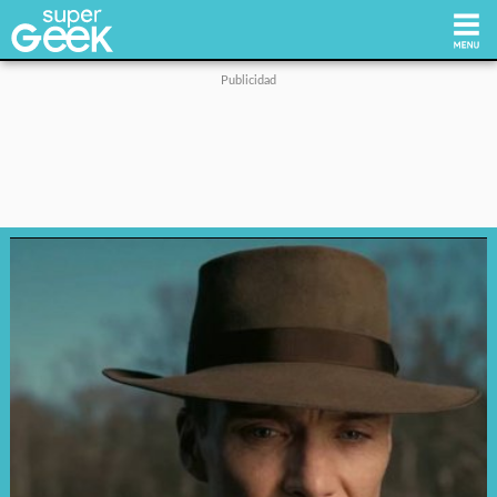
Inicio
Tecnología
Videojuegos
Reviews
Cultura Pop
Streaming
Síguenos: