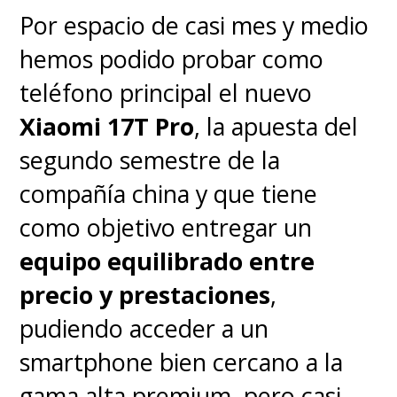
en un rol enorme que el
Por espacio de casi mes y medio
irlandés merecía hace tanto,
hemos podido probar como
donde su mirada dice más
teléfono principal el nuevo
que sus palabras
. Un hombre
Xiaomi 17T Pro
, la apuesta del
cuya brújula moral no tarda en
segundo semestre de la
reorientarse al dar cuenta de
compañía china y que tiene
que su creación es una criatura
como objetivo entregar un
que contener, especialmente
equipo equilibrado entre
cuando su control está fuera de
precio y prestaciones
,
sus manos.
Entender que el rol
pudiendo acceder a un
del científico debe ir más allá
smartphone bien cercano a la
en la sociedad
.
gama alta premium, pero casi