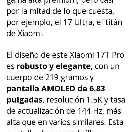
por la mitad de lo que cuesta,
Su relato, aunque estructurado
por ejemplo, el 17 Ultra, el titán
en distintos tiempos, tienen dos
de Xiaomi.
ejes centrales.
Su visión
, donde
el tiene el control (
Fusión
)
El diseño de este Xiaomi 17T Pro
presentada a color; y la
mirada
es
robusto y elegante
, con un
externa
, en las secuencias en
cuerpo de 219 gramos y
blanco y negro (
Fisión
). Todo
pantalla AMOLED de 6.83
ello confluye en un potente
pulgadas
, resolución 1.5K y tasa
desenlace que resume todos los
de actualización de 144 Hz, más
mensajes que busca entregar
alta que en varios similares. Esta
Nolan.
Sí, es la historia de la