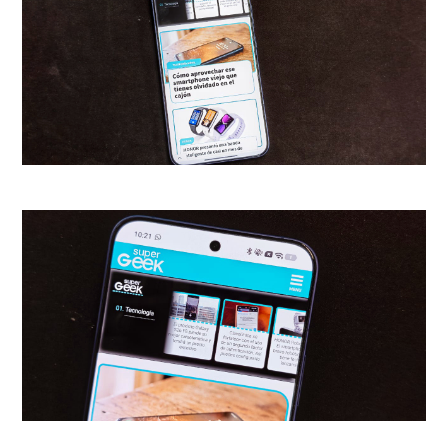
Groves y una tremenda
Emily
Blunt
como una Kitty
Oppenheimer, esposa del físico,
que se impone en el tercer acto.
Florence Pugh
, pese a estar no
más de 20 minutos, logra
robarse cada escena en la que
aparece.