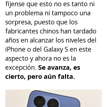
fíjense que esto no es tanto ni
película en la sala más grande
un problema ni tampoco una
posible y con el mejor sonido,
sorpresa, puesto que los
existiendo para aquello dos
fabricantes chinos han tardado
salas IMAX en Chile
. Ahí la
años en alcanzar los niveles del
experiencia será total.
iPhone o del Galaxy S en este
aspecto y ahora no es la
excepción.
Se avanza, es
cierto, pero aún falta.