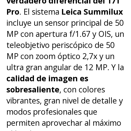
verdadero diferencial del 17T
muy reales con una
Pro
. El sistema
Leica Summilux
estremecedora conclusión sobre
incluye un sensor principal de 50
el devastador poder liberado en
MP con apertura f/1.67 y OIS, un
una película gigantesca e íntima.
teleobjetivo periscópico de 50
Ningún espectador, nadie
MP con zoom óptico 2,7x y un
saldrá incólume de la sala.
ultra gran angular de 12 MP. Y la
Todos recibirán la onda
calidad de imagen es
expansiva, cuyo impacto
sobresaliente
, con colores
seguirá sintiéndose aún
vibrantes, gran nivel de detalle y
después de abandonar la sala.
modos profesionales que
permiten aprovechar al máximo