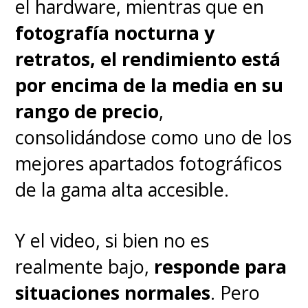
el hardware, mientras que en
fotografía nocturna y
retratos, el rendimiento está
por encima de la media en su
rango de precio
,
consolidándose como uno de los
mejores apartados fotográficos
de la gama alta accesible.
"Oppenheimer"
se estrena
este
jueves 20 de julio
en los
Y el video, si bien no es
cines de Chile y
realmente bajo,
responde para
Latinoamérica. La
situaciones normales
. Pero
recomendación es ver esta