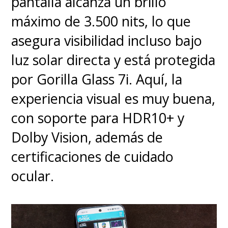
pantalla alcanza un brillo
bomba, pero es más que eso
.
máximo de 3.500 nits, lo que
asegura visibilidad incluso bajo
Murphy se lleva, y con
luz solar directa y está protegida
honores, el peso de la
por Gorilla Glass 7i. Aquí, la
película, pero ver a Robert
experiencia visual es muy buena,
Downey Jr. convertirse en
con soporte para HDR10+ y
Lewis Strauss es fenomenal,
Dolby Vision, además de
teniendo una transformación
certificaciones de cuidado
que es para sacar aplausos
.
ocular.
No se quedan atrás
Matt
Damo
n como el general Leslie