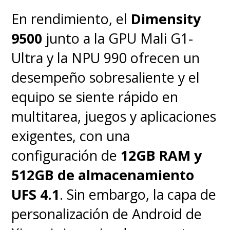
En rendimiento, el
Dimensity
9500
junto a la GPU Mali G1-
Ultra y la NPU 990 ofrecen un
desempeño sobresaliente y el
Un gran ejercicio es dar cuenta
equipo se siente rápido en
de todos los actores y actrices,
multitarea, juegos y aplicaciones
muchos premiados y otros nada
exigentes, con una
de desconocidos, que vemos en
configuración de
12GB RAM y
la película, muchos de los cuales
512GB de almacenamiento
salen en una escena para luego
UFS 4.1
. Sin embargo, la capa de
no volver a mostrarse.
personalización de Android de