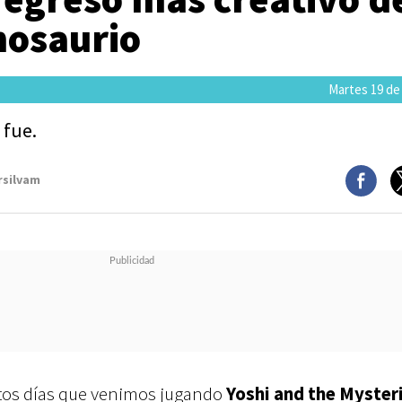
nosaurio
Martes 19 de
 fue.
rsilvam
tos días que venimos jugando
Yoshi and the Myster