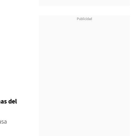
nas del
usa