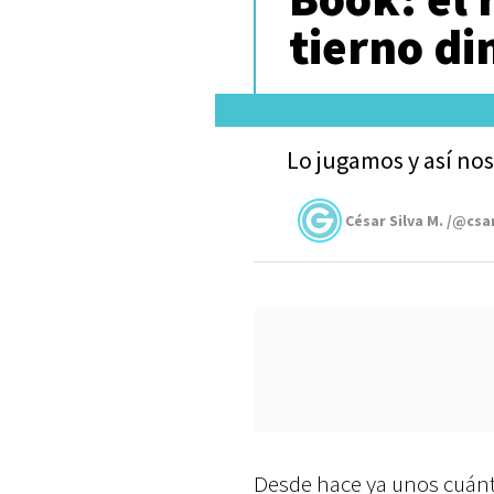
tierno di
Lo jugamos y así nos
César Silva M. /@csa
Desde hace ya unos cuán