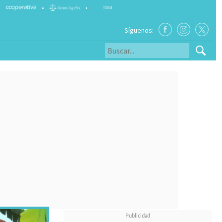
•
•
Síguenos: