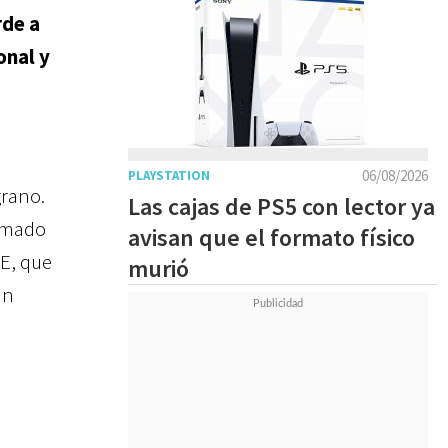
rde a
onal y
06/08/2026
PLAYSTATION
grano.
Las cajas de PS5 con lector ya
lamado
avisan que el formato físico
 E, que
murió
an