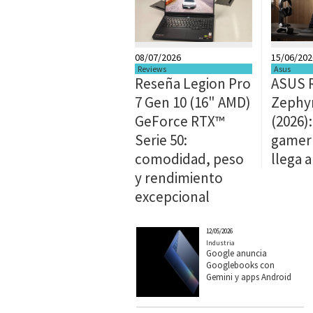
08/07/2026
15/06/202
Reviews
Asus
Reseña Legion Pro
ASUS 
7 Gen 10 (16" AMD)
Zephy
GeForce RTX™
(2026)
Serie 50:
gamer 
comodidad, peso
llega a
y rendimiento
excepcional
12/05/2026
Industria
Google anuncia
Googlebooks con
Gemini y apps Android