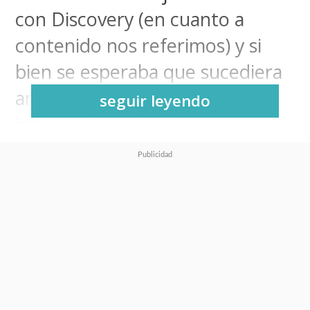
con Discovery (en cuanto a
contenido nos referimos) y si
bien se esperaba que sucediera
antes de junio, las últimas
seguir leyendo
informaciones indican que
estamos a mucho menos
tiempo que eso.
También hay que recordar que
en este lado del mundo la
parrilla de este streaming, que
hay que decir cuenta con más