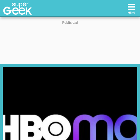
Inicio
Tecnología
Videojuegos
Reviews
Cultura Pop
Streaming
Síguenos: