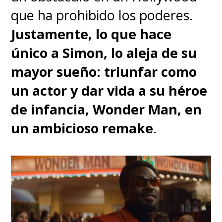
un gran esfuerzo de equipo
".
que ha prohibido los poderes.
Justamente, lo que hace
Y ese resultado ya está entre
único a Simon, lo aleja de su
nosotros, donde sí podremos
mayor sueño: triunfar como
escuchar nuestros gritos… y
un actor y dar vida a su héroe
cuestionarnos el futuro hacia el
de infancia, Wonder Man, en
que nos dirigimos.
un ambicioso remake
.