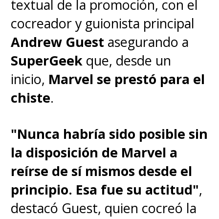
textual de la promoción, con el
Sintéticos que empiezan a
cocreador y guionista principal
"tener sus propias ideas"
Andrew Guest
asegurando a
SuperGeek
que, desde un
No solo tenemos híbridos,
inicio,
Marvel se prestó para el
sino que también sintéticos,
chiste
.
una tradición de la saga
desde el Ash de Ian Holm en
"Nunca habría sido posible sin
la primera película de
Alien
de
la disposición de Marvel a
1979 que dirigió Ridley Scott
.
reírse de sí mismos desde el
Ahí es donde entra
Timothy
principio. Esa fue su actitud"
,
Olyphant
como
Kirsh
, quien es
destacó Guest, quien cocreó la
lo más cercano a un mentor