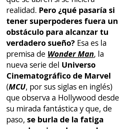
Weyland-Yutani que se estrella
realidad.
Pero ¿qué pasaría si
contra la Tierra en territorio de
tener superpoderes fuera un
otra corporación,
Prodigy
. Esto
obstáculo para alcanzar tu
no es solo una amenaza
verdadero sueño?
Esa es la
existencial de monstruos
premisa de
Wonder Man
, la
biológicos, sino que también de
nueva serie del
Universo
inteligencia artificial sintética.
Y
Cinematográfico de Marvel
los seres humanos no
(
MCU
, por sus siglas en inglés)
reaccionamos de la mejor
que observa a Hollywood desde
forma a ninguno de estos
su mirada fantástica y que, de
peligros
.
paso,
se burla de la fatiga