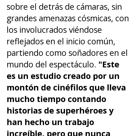
sobre el detrás de cámaras, sin
corre solo y se diferencia de sus
grandes amenazas cósmicas, con
antecesores no solo por haberse
los involucrados viéndose
blanqueado el cabello.
Ellos
reflejados en el inicio común,
solo lo inspiraron, pues "soy
partiendo como soñadores en el
un gran admirador de esos
mundo del espectáculo.
"Este
caballeros y de su trabajo. He
es un estudio creado por un
visto esa actuación de Ian
montón de cinéfilos que lleva
Holm sabe Dios cuántas
mucho tiempo contando
veces. Es tan hermosa y sutil
".
historias de superhéroes y
han hecho un trabajo
increíble, pero que nunca