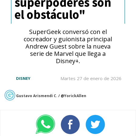
superpoderes son
niña y la adulta, "dependía
el obstáculo"
mucho de con quién actuaba
ese día y en qué escena. Cada
SuperGeek conversó con el
actor aportaba un matiz
cocreador y guionista principal
Andrew Guest sobre la nueva
diferente al trabajo, lo que me
serie de Marvel que llega a
Disney+.
daba más información sobre el
personaje que interpretaba. Fue
Martes 27 de enero de 2026
DISNEY
una especie de colaboración
para encontrar a la Wendy
Gustavo Arismendi C. / @YorickAllen
adecuada.
Pero yo tenía esta
imagen de dos imanes que se
repelen entre sí, y no puedes