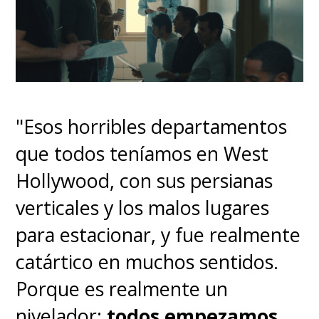
que "hablamos un poco sobre la
programación que lleva dentro
Kirsh; esta idea de que, tal vez,
no solo está programado para
no dañar en absoluto a su jefe,
"Esos horribles departamentos
sino que también se disuade de
que todos teníamos en West
estar en desacuerdo con él.
Y
Hollywood, con sus persianas
enfadarse con el jefe está
verticales y los malos lugares
prohibido. Así que,
para estacionar, y fue realmente
potencialmente, si no estás
catártico en muchos sentidos.
de acuerdo con el jefe, tal vez
Porque es realmente un
lo mejor sea sonreírle y
nivelador:
todos empezamos