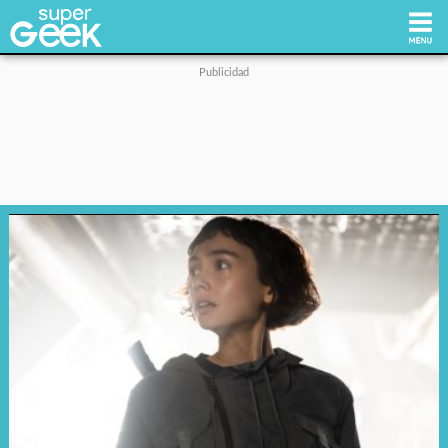
Inicio
Tecnología
Videojuegos
Reviews
Cultura Pop
Streaming
Síguenos: