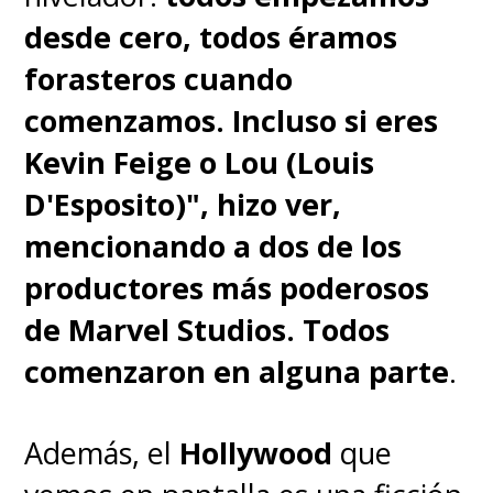
decirle '
jódet
e' con la mirada
".
desde cero, todos éramos
forasteros cuando
"Fue divertido jugar con la
comenzamos. Incluso si eres
idea de que, a lo mejor, él
Kevin Feige o Lou (Louis
empezó a tener sus propias
D'Esposito)", hizo ver,
ideas… pero ya veremos qué
mencionando a dos de los
pasa"
, tanteó Olyphant.
productores más poderosos
de Marvel Studios. Todos
El jefe es justamente un niño,
comenzaron en alguna parte
.
un
Peter Pan
moderno y
multimillonario que inventa la
Además, el
Hollywood
que
tecnología híbrida y pone a