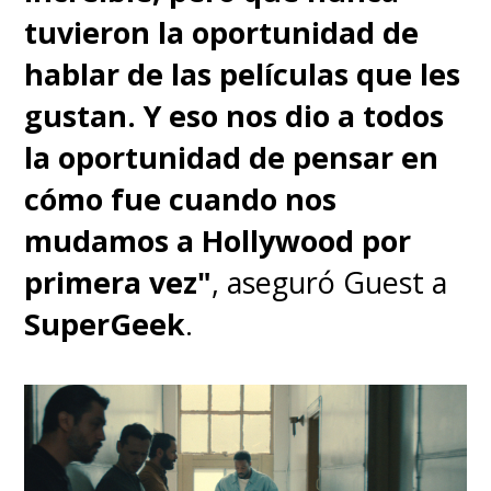
tuvieron la oportunidad de
hablar de las películas que les
gustan. Y eso nos dio a todos
la oportunidad de pensar en
cómo fue cuando nos
mudamos a Hollywood por
Lo importante para Olyphant no
primera vez"
, aseguró Guest a
era replicar lo ya hecho antes,
SuperGeek
.
sino ponerse a disposición de la
visión que tenía Hawley para
esta historia. Fue el propio
creador de la serie quien explicó