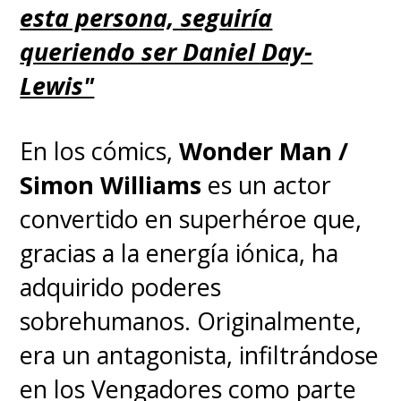
esta persona, seguiría
queriendo ser Daniel Day-
Lewis"
El ambiente generado en el set
En los cómics,
Wonder Man /
dista mucho del cruento tono
Simon Williams
es un actor
del relato en el que se cuestiona
convertido en superhéroe que,
si la humanidad realmente debe
gracias a la energía iónica, ha
sobrevivir, con la propia
Sydney
adquirido poderes
celebrando al elenco porque
sobrehumanos. Originalmente,
sentía "que asistía cada día a
era un antagonista, infiltrándose
la clase de actuación más
en los Vengadores como parte