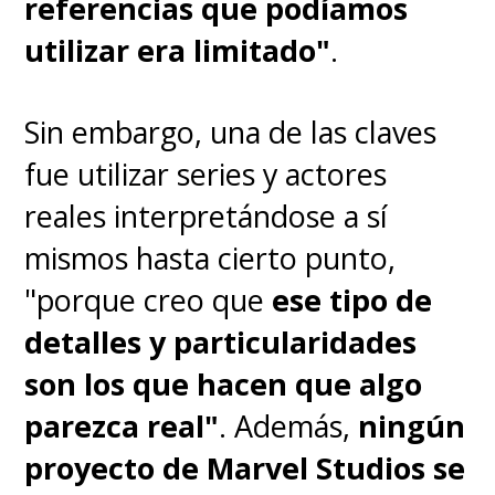
referencias que podíamos
en las que se nota un poco
utilizar era limitado"
.
eso. Tim me sonríe y yo sé lo
que hay detrás
", destacó.
Sin embargo, una de las claves
fue utilizar series y actores
"Solo recuerdo haberlo
reales interpretándose a sí
conocido por primera vez y
mismos hasta cierto punto,
saber que íbamos a
"porque creo que
ese tipo de
divertirnos y a pasarlo bien. Y
detalles y particularidades
eso es lo que buscas"
, valoró
son los que hacen que algo
Blenkin, agregando que "Tim me
parezca real"
. Además,
ningún
dio rápidamente la sensación de
proyecto de Marvel Studios se
que nos lo pasaríamos tan bien