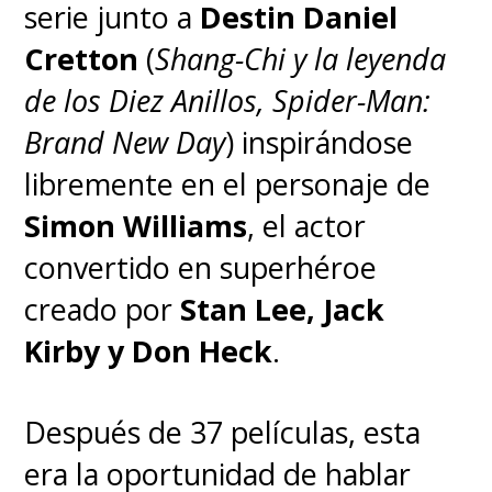
serie junto a
Destin Daniel
para los niños en cuerpos
Cretton
(
Shang-Chi y la leyenda
adultos, pero, durante el rodaje,
de los Diez Anillos, Spider-Man:
era él quien más alivianaba el set
Brand New Day
) inspirándose
con bromas en los momentos
libremente en el personaje de
más incómodos: "No soy más
Simon Williams
, el actor
que un profesional".
convertido en superhéroe
creado por
Stan Lee, Jack
Aunque las comparaciones con
Kirby y Don Heck
.
otros sintéticos de la saga son
inevitables, ya sea con el
Ash
de
Después de 37 películas, esta
Holm
o el
Bishop
de
Lance
era la oportunidad de hablar
Henriksen
, el Kirsh de Olyphant