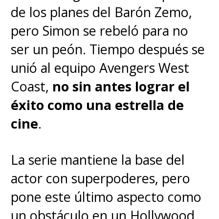
refinada en las mejores aulas,
de los planes del Barón Zemo,
y que todos estaban muy
pero Simon se rebeló para no
comprometidos con su
ser un peón. Tiempo después se
trabajo
".
unió al equipo Avengers West
Coast,
no sin antes lograr el
"Teníamos más de 650 personas
éxito como una estrella de
en el set cada día. Todos
cine
.
trabajaban al 110 por de su
capacidad y era un juego de
La serie mantiene la base del
resistencia.
Siento un gran
actor con superpoderes, pero
orgullo y respeto por todos los
pone este último aspecto como
que participaron en esto. Fue
un obstáculo en un Hollywood