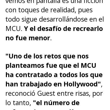
vemos en pantalla es una ficción
niños en situaciones que los
con toques de realidad, pues
superan. El joven fundador y
todo sigue desarrollándose en el
CEO de la Corporación
MCU.
Y el desafío de recrearlo
Prodigy,
Boy Kavalier, es
no fue menor
.
interpretado por Samuel
Blenkin y el actor recuerda
"Uno de los retos que nos
justamente cómo se dio este
planteamos fue que el MCU
diálogo junto a Olyphant
ha contratado a todos los que
donde se dice más con las
han trabajado en Hollywood"
,
miradas que con las palabras
.
reconoció Guest entre risas, por
"
Tim y yo tenemos muchas
lo tanto,
"el número de
escenas geniales en esta serie