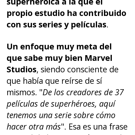
superheroica a la que el
Lawther solo tiene palabras de
propio estudio ha contribuido
admiración para Sydney, con
con sus series y películas
.
quien compartió mayormente
durante el rodaje que se realizó
Un enfoque muy meta del
en Tailandia:
"Es brillante y nos
que sabe muy bien Marvel
guió con verdadera
Studios
, siendo consciente de
amabilidad, consiguiendo
que había que reírse de sí
crear un buen clima en el set.
mismos. "
De los creadores de 37
Me sorprendió que una actriz
películas de superhéroes, aquí
tan joven como ella tuviera
tenemos una serie sobre cómo
tanta experiencia"
.
hacer otra más
". Esa es una frase