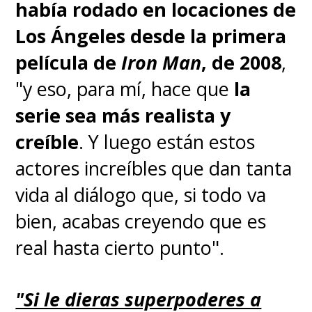
había rodado en locaciones de
que no sabíamos lo que iba a
Los Ángeles desde la primera
pasar, y eso es lo más
película de
Iron Man
, de 2008
,
emocionante que uno puede
"y eso, para mí, hace que
la
encontrar en un set: no saber
serie sea más realista y
cómo terminará una escena.
Sí,
creíble
. Y luego están estos
agradecía cada vez que nos
actores increíbles que dan tanta
moríamos de risa. Cada vez
".
vida al diálogo que, si todo va
bien, acabas creyendo que es
real hasta cierto punto".
"Si le dieras superpoderes a