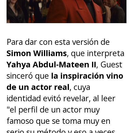
Para dar con esta versión de
Simon Williams
, que interpreta
Alien Earth
ya está
Yahya Abdul-Mateen II
, Guest
disponible en Disney+ con sus
sinceró que
la inspiración vino
primeros dos episodios
, con
de un actor real
, cuya
capítulos de estreno cada
identidad evitó revelar, al leer
martes en el streaming.
"el perfil de un actor muy
famoso que se toma muy en
serio su método y eso a veces