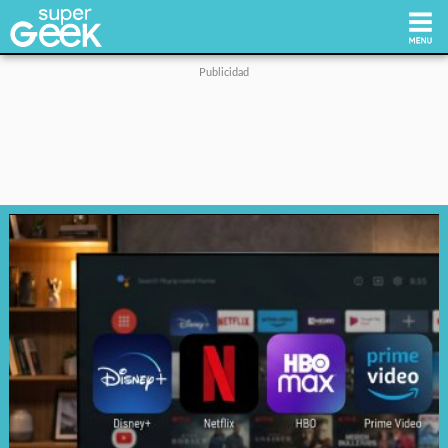
Inicio
Tecnología
Videojuegos
Reviews
Cultura Pop
Streaming
Síguenos: