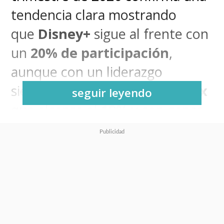
tendencia clara mostrando
que
Disney+
sigue al frente con
un
20
% de participación
,
aunque con un liderazgo
siempre presionado por
Netflix
seguir leyendo
que alcanza el
19
%
y con ganas
de volver al primer lugar, tod
según el informe de
JustWatch
.
El estudio revela un escenario
competitivo y fragmentado,
donde
HBO Max
y
Prime Video