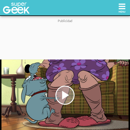
Inicio
Tecnología
Videojuegos
Reviews
Cultura Pop
Play
Video
Streaming
Síguenos: