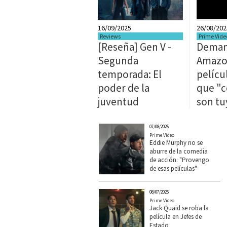
16/09/2025
26/08/202
Reviews
Prime Vide
[Reseña] Gen V -
Deman
Segunda
Amazo
temporada: El
películ
poder de la
que "
juventud
son tu
07/08/2025
Prime Video
Eddie Murphy no se
aburre de la comedia
de acción: "Provengo
de esas películas"
08/07/2025
Prime Video
Jack Quaid se roba la
película en Jefes de
Estado