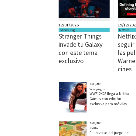
12/01/2026
19/12/202
Samsung
Netflix
Stranger Things
Netfli
invade tu Galaxy
seguir
con este tema
las pe
exclusivo
Warner
cines
18/11/2025
Videojuegos
WWE 2K25 llega a Netflix
Games con edición
exclusiva para móviles
23/10/2025
Netflix
El universo del juego de