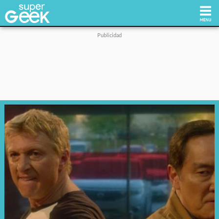
Inicio
Tecnología
Videojuegos
Reviews
Cultura Pop
Streaming
Síguenos: