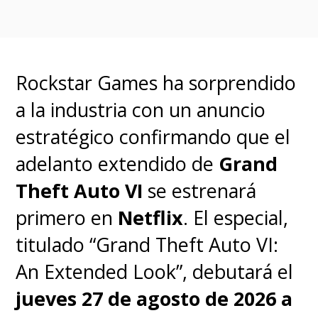
padre.
El popular spin-off de
"The
Rockstar Games ha sorprendido
Karate Kid"
solía estrenar sus
a la industria con un anuncio
nuevos episodios para Año
estratégico confirmando que el
Nuevo, pero ahora regresará
adelanto extendido de
Grand
unos meses antes con su
Theft Auto VI
se estrenará
próximo ciclo.
primero en
Netflix
. El especial,
titulado “Grand Theft Auto VI:
"Cobra Kai V", la quinta
An Extended Look”, debutará el
temporada de la serie
, se
jueves 27 de agosto de 2026 a
estrenará
el próximo 9 de