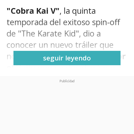
"Cobra Kai V"
, la quinta
temporada del exitoso spin-off
de "The Karate Kid", dio a
conocer un nuevo tráiler que
nos anticipa
la gran guerra por
seguir leyendo
el Valle que se desatará para
evitar que "Terry Silver"
(Thomas Ian Griffith)
expanda el imperio de "Cobra
Kai" más allá de este
territorio
.