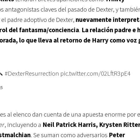
os antagonistas claves del pasado de Dexter, y tambié
, el padre adoptivo de Dexter,
nuevamente interpre
rol del fantasma/conciencia
.
La relación padre e h
orada, lo que lleva al retorno de Harry como voz 
🔪
#DexterResurrection
pic.twitter.com/02LftR3pE4
25
es al elenco dan cuenta de una apuesta enorme por e
er
, incluyendo a
Neil Patrick Harris, Krysten Ritter
stmalchian
. Se suman como adversarios
Peter