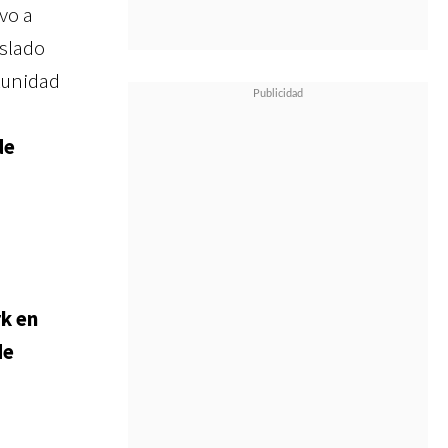
uvo a
islado
tunidad
de
a
s
k en
de