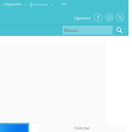
•
•
Síguenos: