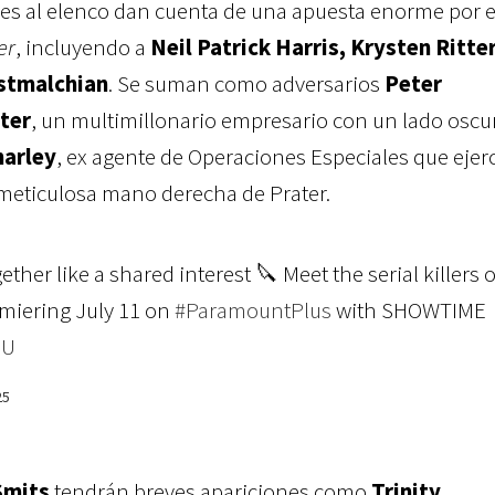
es al elenco dan cuenta de una apuesta enorme por e
er
, incluyendo a
Neil Patrick Harris, Krysten Ritter
stmalchian
. Se suman como adversarios
Peter
ter
, un multimillonario empresario con un lado oscu
harley
, ex agente de Operaciones Especiales que ejer
 meticulosa mano derecha de Prater.
ther like a shared interest 🔪 Meet the serial killers o
miering July 11 on
#ParamountPlus
with SHOWTIME 
IU
25
Smits
tendrán breves apariciones como
Trinity