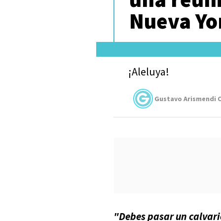
Nueva Yo
¡Aleluya!
Gustavo Arismendi C
"Debes pasar un calvario