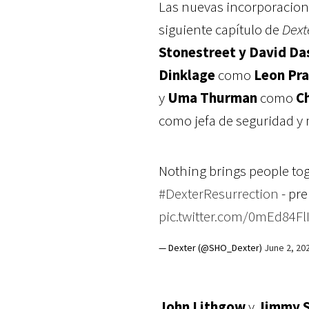
Las nuevas incorporacion
siguiente capítulo de
Dext
Stonestreet y David Da
Dinklage
como
Leon Pra
y
Uma Thurman
como
C
como jefa de seguridad y
Nothing brings people toge
#DexterResurrection
- pre
pic.twitter.com/0mEd84Fl
— Dexter (@SHO_Dexter)
June 2, 20
John Lithgow
y
Jimmy 