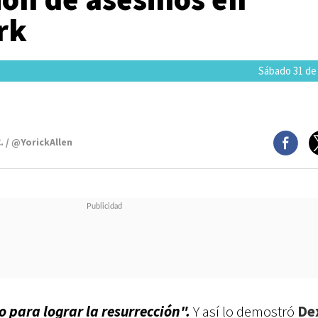
rk
Sábado 31 de
. / @YorickAllen
 para lograr la resurrección".
Y así lo demostró
De