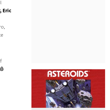
l
, Eric
ro,
ce
f
🩸