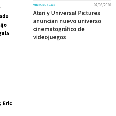
07/08/2026
VIDEOJUEGOS
n
Atari y Universal Pictures
tado
anuncian nuevo universo
ijo
cinematográfico de
guía
videojuegos
l
, Eric