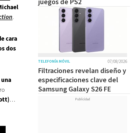
juegos de PS2
Michael
ction
.
e cara
os dos
07/08/2026
TELEFONÍA MÓVIL
Filtraciones revelan diseño y
especificaciones clave del
á
una
Samsung Galaxy S26 FE
ro
ott)
…