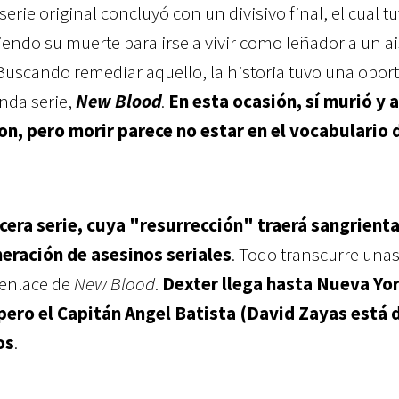
erie original concluyó con un divisivo final, el cual t
iendo su muerte para irse a vivir como leñador a un a
Buscando remediar aquello, la historia tuvo una opor
nda serie,
New Blood
.
En esta ocasión, sí murió y a
on, pero morir parece no estar en el vocabulario 
rcera serie, cuya "resurrección" traerá sangrient
neración de asesinos seriales
. Todo transcurre una
enlace de
New Blood
.
Dexter llega hasta Nueva Yor
ero el Capitán Angel Batista (David Zayas está 
os
.