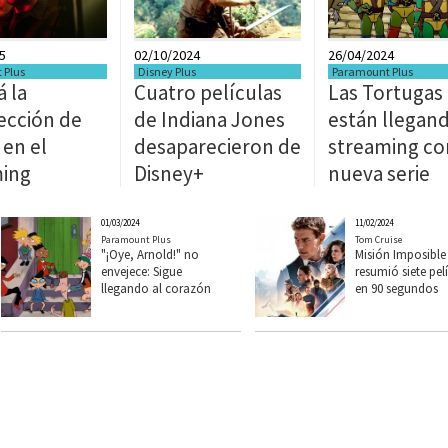
5
02/10/2024
26/04/2024
 Plus
Disney Plus
Paramount Plus
á la
Cuatro películas
Las Tortugas 
ección de
de Indiana Jones
están llegand
 en el
desaparecieron de
streaming co
ming
Disney+
nueva serie
01/03/2024
11/02/2024
Paramount Plus
Tom Cruise
"¡Oye, Arnold!" no
Misión Imposible
envejece: Sigue
resumió siete pel
llegando al corazón
en 90 segundos