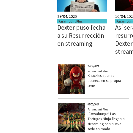
29/04/2025
16/04/202
Paramount Plus
Paramount
Dexter puso fecha
Así ser
a su Resurrección
resurr
en streaming
Dexter
strea
22/04/2024
Paramount Plus
Knuckles apenas
aparece en su propia
serie
09/02/2024
Paramount Plus
¡Cowabunga! Las
Tortugas Ninja llegan al
streaming con nueva
serie animada