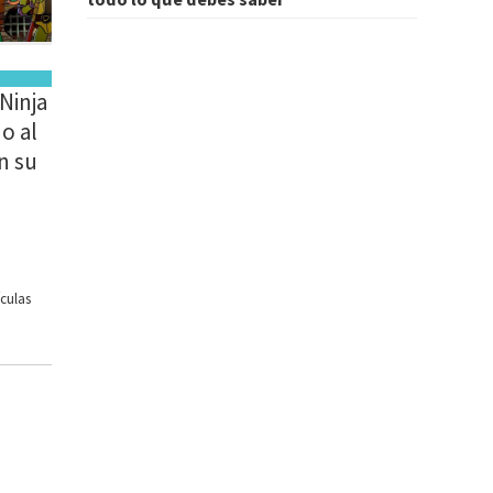
Ninja
o al
n su
ículas