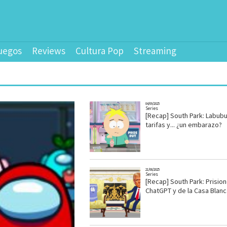
uegos
Reviews
Cultura Pop
Streaming
04/09/2025
Series
[Recap] South Park: Labubu
tarifas y... ¿un embarazo?
21/08/2025
Series
[Recap] South Park: Prisio
ChatGPT y de la Casa Blanc