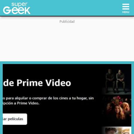
Inicio
Tecnología
Videojuegos
Reviews
Cultura Pop
Streaming
Síguenos: