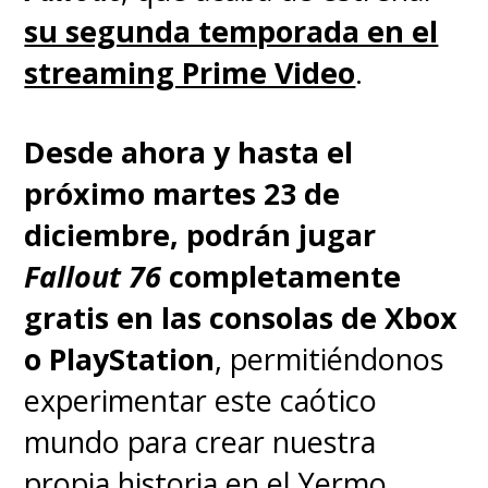
a todas las tiendas digitales a
su segunda temporada en el
especificar a los clientes que,
streaming Prime Video
.
al adquirir un título digital,
solo están comprando la
Desde ahora y hasta el
licencia de ese título en
próximo martes 23 de
concreto
.
diciembre, podrán jugar
Fallout 76
completamente
Esa ley AB 2426 es clara: las
gratis en las consolas de Xbox
tiendas online
tienen
o PlayStation
, permitiéndonos
prohibido usar las palabras
experimentar este caótico
"comprar", "adquirir"
o
mundo para crear nuestra
cualquier otro término que
propia historia en el Yermo.