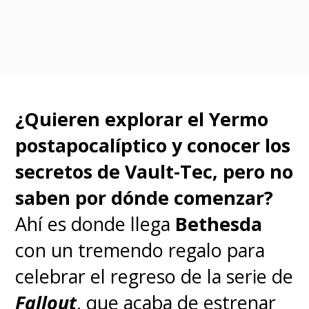
transacción que dice: "Usted
recibe una licencia para el
video y acepta nuestros
términos".
¿Quieren explorar el Yermo
La demanda se ve bastante
postapocalíptico y conocer los
viable considerando los
secretos de Vault-Tec, pero no
recientes cambios legislativos
saben por dónde comenzar?
con respecto a este tema en
Ahí es donde llega
Bethesda
algunos estados de EE.UU.
En
con un tremendo regalo para
2024 entró en vigor en
celebrar el regreso de la serie de
California una ley que obliga
Fallout
, que acaba de estrenar