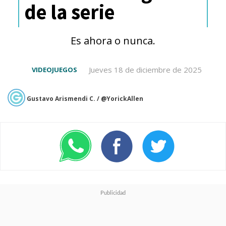
de la serie
20,79 dólares en mayo pasado
en Prime Video-
acusa a
Es ahora o nunca.
Amazon de tergiversar toda la
naturaleza de las
Jueves 18 de diciembre de 2025
VIDEOJUEGOS
transacciones de películas y
Gustavo Arismendi C. / @YorickAllen
televisión durante el proceso
de compra
.