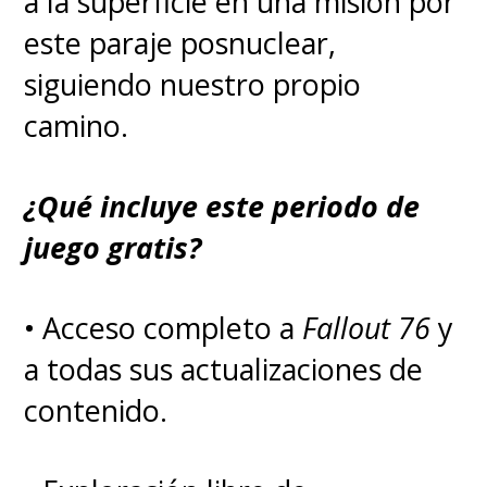
a la superficie en una misión por
comprar en físico, donde no
este paraje posnuclear,
dependeremos de licencias,
siguiendo nuestro propio
derechos ni plataformas.
Nadie
camino.
podrá quitarnos lo que
tenemos en nuestra
¿Qué incluye este periodo de
biblioteca física
.
juego gratis?
• Acceso completo a
Fallout 76
y
a todas sus actualizaciones de
contenido.