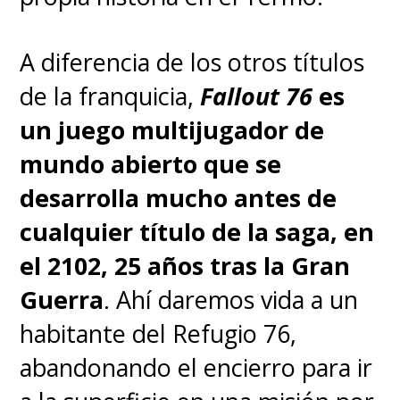
diera a entender que
se obtuvo
"un derecho de propiedad sin
A diferencia de los otros títulos
restricciones
sobre el bien
de la franquicia,
Fallout 76
es
digital". Aquello llevó a
Steam
,
un juego multijugador de
la más importante plataforma
mundo abierto que se
de videojuegos para PC del
desarrolla mucho antes de
mundo, a advertir a sus usuarios
cualquier título de la saga, en
que solo están adquiriendo una
el 2102, 25 años tras la Gran
licencia del producto digital.
Guerra
. Ahí daremos vida a un
habitante del Refugio 76,
Todo esto resulta en otra
abandonando el encierro para ir
muestra de la importancia de