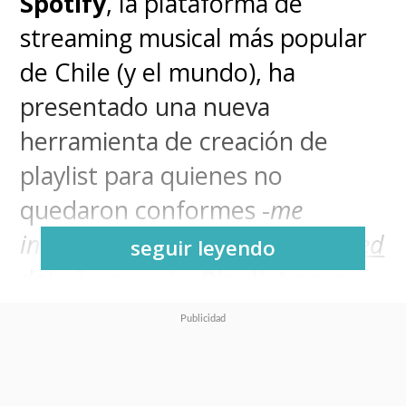
Spotify
, la plataforma de
streaming musical más popular
de Chile (y el mundo), ha
presentado una nueva
herramienta de creación de
playlist para quienes no
quedaron conformes -
me
incluyo
- con
el resumen
wrapped
seguir leyendo
del año pasado:
Playlist para
mi yo futuro
.
Si bien se introdujo por primera