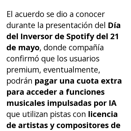
El acuerdo se dio a conocer
durante la presentación del
Día
del Inversor de Spotify del 21
de mayo
, donde compañía
Solo queda sentarse y esperar
confirmó que los usuarios
un año para escuchar tu
premium, eventualmente,
creación. Lo bueno es que,
podrán
pagar una cuota extra
probablemente, te olvides de
para acceder a funciones
ella hasta que spotify te lo
musicales impulsadas por IA
recuerde,
lo que será una
que utilizan pistas con
licencia
bonita sorpresa para
de artistas y compositores de