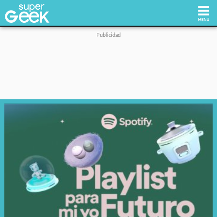
Inicio
Tecnología
Videojuegos
Reviews
Cultura Pop
Streaming
Síguenos: