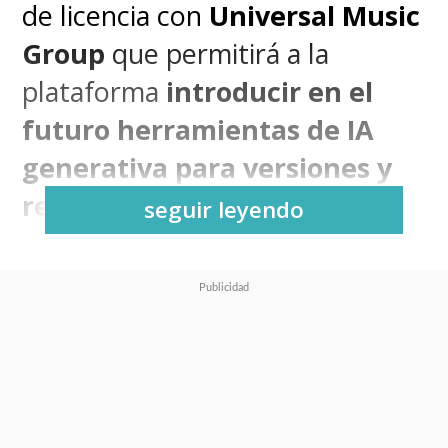
de licencia con
Universal Music
Group
que permitirá a la
plataforma
introducir en el
futuro herramientas de IA
generativa para versiones y
remezclas musicales
.
seguir leyendo
El acuerdo se dio a conocer
durante la presentación del
Día
del Inversor de Spotify del 21
de mayo
, donde compañía
confirmó que los usuarios