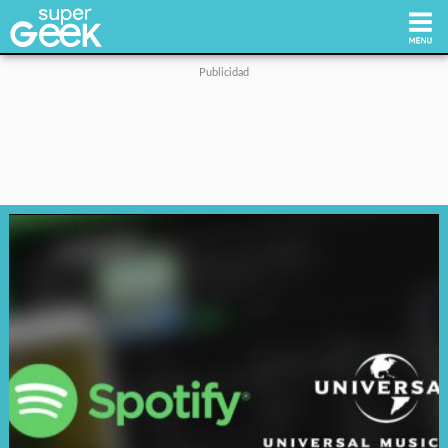
Inicio
Tecnología
Videojuegos
Reviews
Cultura Pop
Streaming
Síguenos: