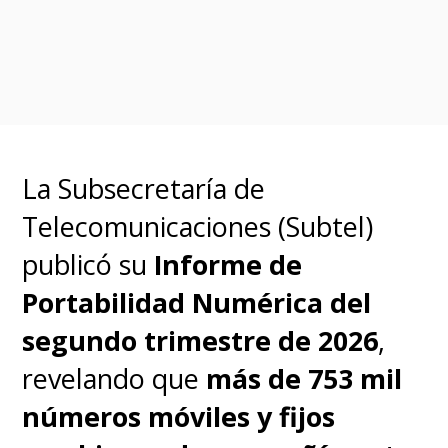
clara y no es otra que
no
marcar códigos que recibas
por mensajes sospechosos ni
llamadas,
además de revisar en
tu operador si tienes algún
La Subsecretaría de
desvío de llamadas activo, algo
Telecomunicaciones (Subtel)
que se puede verificar
publicó su
Informe de
fácilmente en
Ajustes, red
Portabilidad Numérica del
móvil, ajustes de llamada.
segundo trimestre de 2026
,
revelando que
más de 753 mil
números móviles y fijos