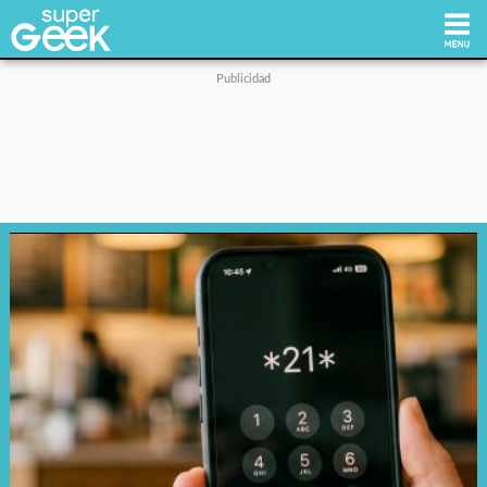
Inicio
Tecnología
Videojuegos
Reviews
Cultura Pop
Streaming
Síguenos: