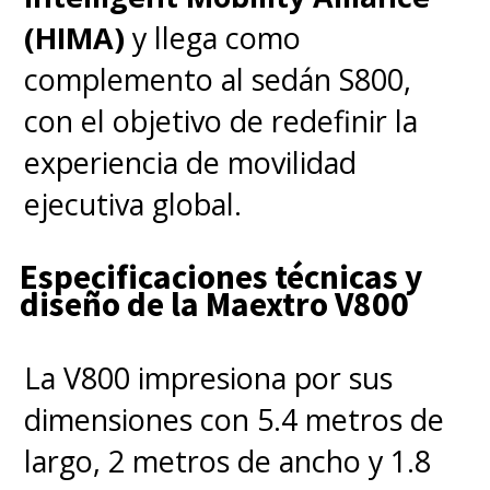
seguridad como resistencia de
(HIMA)
y llega como
1.500 J a impactos
y un sistema
complemento al sedán S800,
de alerta temprana de fuga
con el objetivo de redefinir la
térmica con 48 horas de
experiencia de movilidad
anticipación. La versión de
ejecutiva global.
carga ultrarrápida de la
batería está programada para
Especificaciones técnicas y
diseño de la Maextro V800
pruebas piloto en diciembre
de 2027
, mientras que ya se
La V800 impresiona por sus
investiga una evolución hacia
dimensiones con 5.4 metros de
baterías de sulfuro totalmente
largo, 2 metros de ancho y 1.8
sólidas con densidad de
500