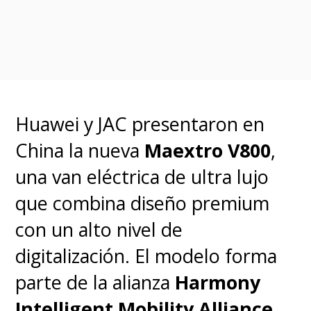
5 minutos
e incluso Dongfeng
asegura que su tecnología
puede ofrecer
“1 segundo de
carga para 2,5 km de rango”
,
acercando la experiencia de
Huawei y JAC presentaron en
recarga a la conveniencia de
China la nueva
Maextro V800
,
llenar un tanque de gasolina.
una van eléctrica de ultra lujo
que combina diseño premium
Además, la plataforma incluye
con un alto nivel de
funciones de
carga
digitalización. El modelo forma
automatizada y pago sin
parte de la alianza
Harmony
contacto
, junto con sistemas de
Intelligent Mobility Alliance