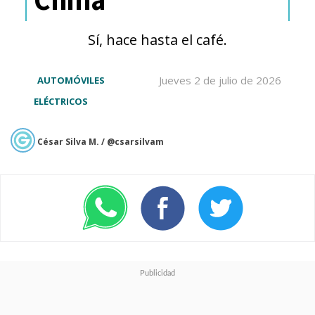
condiciones. En pruebas de
seguridad térmica, la celda
Sí, hace hasta el café.
resistió hasta
170°C
, muy por
encima del estándar nacional
Jueves 2 de julio de 2026
AUTOMÓVILES
ELÉCTRICOS
chino de 130°C.
César Silva M. / @csarsilvam