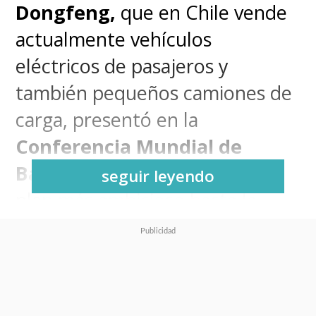
Dongfeng,
que en Chile vende
actualmente vehículos
eléctricos de pasajeros y
también pequeños camiones de
carga, presentó en la
Conferencia Mundial de
Baterías de Potencia 2025
su
seguir leyendo
plan más ambicioso hasta la
fecha y que viene a solucionar
uno de los inconvenientes que
presentan los automóviles
eléctricos: la batería.