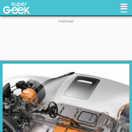
Inicio
Tecnología
Videojuegos
Reviews
Cultura Pop
Streaming
Síguenos: