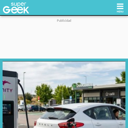
Inicio
Tecnología
Videojuegos
Reviews
Cultura Pop
Streaming
Síguenos: