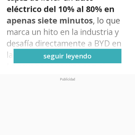
eléctrico del 10% al 80% en
apenas siete minutos
, lo que
marca un hito en la industria y
desafía directamente a BYD en
la llamada “era del megavatio”.
seguir leyendo
La prueba se realizó con el
modelo
Zeekr 001 2026
,
equipado con la nueva
Golden
Battery
, que soporta cargas de
rango 12C y una arquitectura de
900 V
, superior al estándar de
800 V, alcanzando corrientes