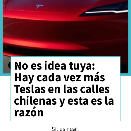
Este avance se enmarca en una
hoja de ruta hacia arquitecturas
No es idea tuya:
de
1.500 V
, con un nuevo
Hay cada vez más
sistema de propulsión eléctrica
Teslas en las calles
integrado de
370 kW (503 Hp)
y
chilenas y esta es la
baterías
LFP “short-blade”
razón
desarrolladas por Geely. La
compañía busca consolidar un
Sí, es real.