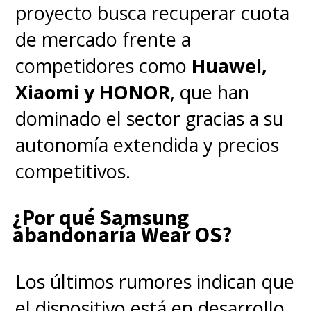
proyecto busca recuperar cuota
de inteligencia artificial.
de mercado frente a
competidores como
Huawei,
Xiaomi y HONOR
, que han
dominado el sector gracias a su
autonomía extendida y precios
competitivos.
¿Por qué Samsung
abandonaría Wear OS?
Los últimos rumores indican que
el dispositivo está en desarrollo