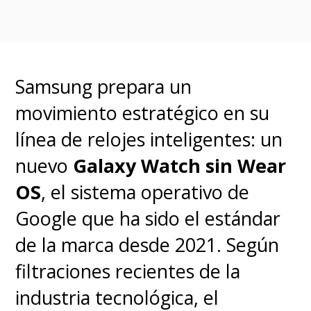
use mis datos?
No, Google
permite a los usuarios gestionar
su privacidad a través del panel
Samsung prepara un
de control de su cuenta
movimiento estratégico en su
personal.
línea de relojes inteligentes: un
nuevo
Galaxy Watch sin Wear
¿Qué tipo de datos utiliza la
OS
, el sistema operativo de
IA de Google?
Google puede
Google que ha sido el estándar
utilizar búsquedas, historial de
de la marca desde 2021. Según
navegación, fotos y videos
filtraciones recientes de la
subidos a sus servicios para el
industria tecnológica, el
entrenamiento de sus sistemas