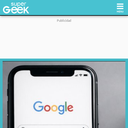
Inicio
Tecnología
Videojuegos
Reviews
Cultura Pop
Streaming
Síguenos: