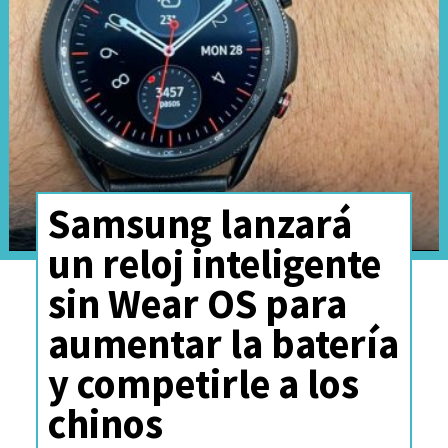
Ingresa a tu cuenta de
Google y accede al panel de
“Mi actividad”
.
Pausa el
historial de
Samsung lanzará
búsqueda y navegación
, lo
un reloj inteligente
que evita que esas
interacciones se guarden y se
sin Wear OS para
utilicen en entrenamientos
aumentar la batería
futuros de modelos de
y competirle a los
lenguaje.
chinos