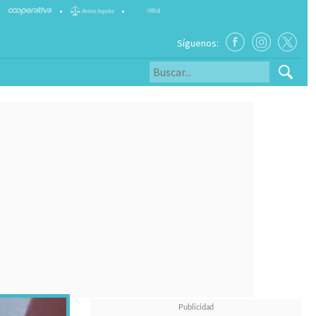
•
•
Síguenos: