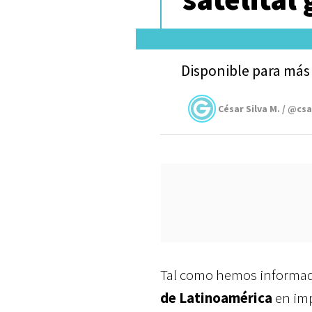
Disponible para más 
César Silva M. / @cs
Tal como hemos informad
de Latinoamérica
en imp