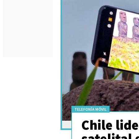
TELEFONÍA MÓVIL
Chile lid
satelital 