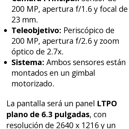
sensor de 200 MP optimizado
200 MP, apertura f/1.6 y focal de
para cine profesional.
23 mm.
Teleobjetivo:
Periscópico de
Aunque HONOR aún no
200 MP, apertura f/2.6 y zoom
confirma la fecha exacta, todo
óptico de 2.7x.
apunta a que
agosto será el
Sistema:
Ambos sensores están
mes de su debut comercial en
montados en un gimbal
China
. Si cumple lo prometido,
motorizado.
el Robot Phone podría
convertirse en el dispositivo más
La pantalla será un panel
LTPO
innovador del año, restando
plano de 6.3 pulgadas
, con
solo saber si llegará a los
resolución de 2640 x 1216 y un