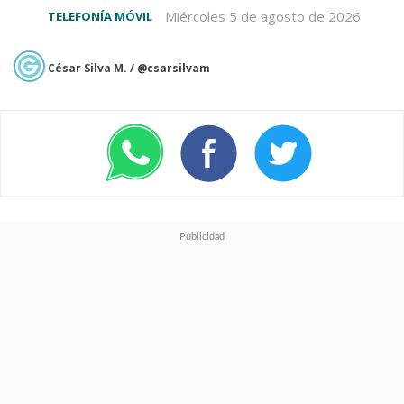
Miércoles 5 de agosto de 2026
TELEFONÍA MÓVIL
César Silva M. / @csarsilvam
Calidad cinematográfica y
alianzas estratégicas
La compañía se asoció con
ARRI
,
referente en cinematografía
profesional, para incorporar
soporte de
LogC en RAW
y