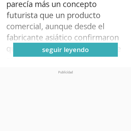
parecía más un concepto
futurista que un producto
comercial, aunque desde el
fabricante asiático confirmaron
que este novedoso smartphone
seguir leyendo
saldrá a la venta este mismo
año.
Y todo indica que el dispositivo
llegará al mercado en
agosto de
2026
, según filtraciones del
reconocido tipster
Digital Chat