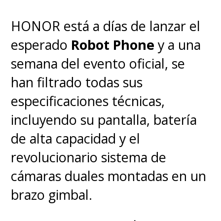
El Robot Phone introduce
HONOR está a días de lanzar el
interacciones impulsadas por
esperado
Robot Phone
y a una
IA
como su cámara que realiza
semana del evento oficial, se
gestos físicos como asentir o
han filtrado todas sus
girar mientras sigue
especificaciones técnicas,
automáticamente a los sujetos.
incluyendo su pantalla, batería
Además, cuenta con un
de alta capacidad y el
asistente de IA capaz de analizar
revolucionario sistema de
tu vestuario y ofrecer
cámaras duales montadas en un
sugerencias de estilo en tiempo
brazo gimbal.
real.