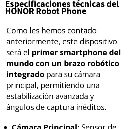
Especificaciones técnicas del
HONOR Robot Phone
Preguntas frecuentes (FAQ)
Como les hemos contado
¿Cuándo sale a la venta el
anteriormente, este dispositivo
HONOR Robot Phone?
Se
será el
primer smartphone del
espera su debut comercial en
mundo con un brazo robótico
China para agosto de 2026.
integrado
para su cámara
principal, permitiendo una
¿Qué hace especial a la
estabilización avanzada y
cámara del Robot Phone?
ángulos de captura inéditos.
Integra un brazo motorizado
con 4 grados de libertad y un
Cámara Principal:
Sensor de