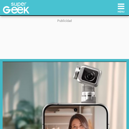
Inicio
Tecnología
Videojuegos
Reviews
Cultura Pop
Streaming
Síguenos: