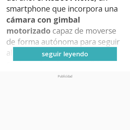
smartphone que incorpora una
cámara con gimbal
motorizado
capaz de moverse
de forma autónoma para seguir
al usuario, estabilizar tomas y
seguir leyendo
capturar ángulos imposibles.
Ojo que no es una función de
software ni un truco de
marketing puesto que se trata
de un
brazo robótico real
,
integrado al cuerpo del
teléfono, que se despliega