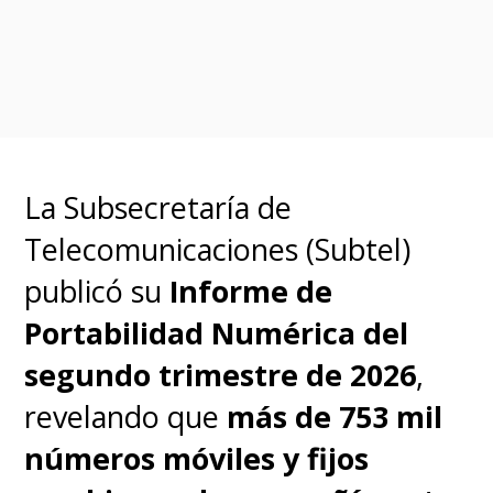
avanzada de desarrollo
y que
su llegada al mercado podría
concretarse en la
segunda
mitad de 2026,
convirtiéndose
en ese momento en el primer
La Subsecretaría de
smartphone con cámara
Telecomunicaciones (Subtel)
robótica integrada
, una
publicó su
Informe de
categoría completamente nueva
Portabilidad Numérica del
que podría cambiar la forma en
segundo trimestre de 2026
,
que usamos nuestros teléfonos.
revelando que
más de 753 mil
números móviles y fijos