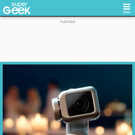
Inicio
Tecnología
Videojuegos
Reviews
Cultura Pop
Streaming
Síguenos: