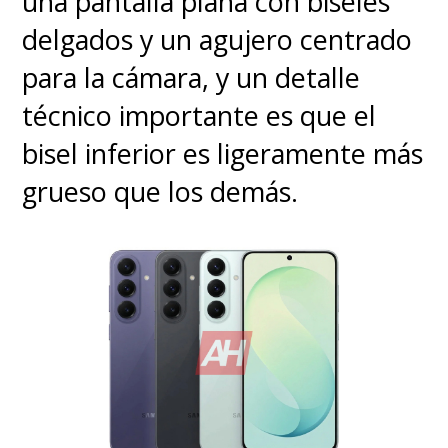
una pantalla plana con biseles
de YouTube, programado
delgados y un agujero centrado
para las 14:00 horas de Chile.
para la cámara, y un detalle
técnico importante es que el
bisel inferior es ligeramente más
grueso que los demás.