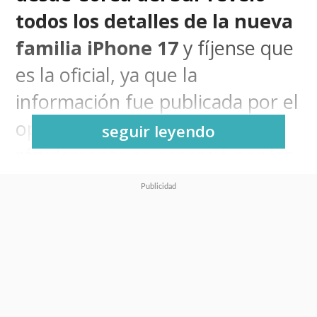
todos los detalles de la nueva
familia iPhone 17
y fíjense que
es la oficial, ya que la
información fue publicada por el
operador
KT Telecom
y
seguir leyendo
rápidamente se esparció por las
redes, principalmente X, donde
obviamente Apple ya presionó
para que la borraran, pero
igualmente alcanzamos a
guardar los detalles.