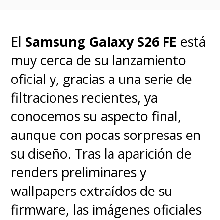
La versión Pro da el salto al chip
A19 Pro
, con 12 GB de RAM y
El
Samsung Galaxy S26 FE
está
almacenamiento desde 128 GB
muy cerca de su lanzamiento
hasta 1 TB. Mantiene la
oficial y, gracias a una serie de
pantalla de 6.3 pulgadas
y
filtraciones recientes, ya
suma un sistema de cámaras
conocemos su aspecto final,
triple de 48 MP (principal, ultra
aunque con pocas sorpresas en
gran angular y teleobjetivo), con
su diseño.
Tras la aparición de
grabación en 8K. La batería
renders preliminares y
alcanza los 3,700 mAh. Estará
wallpapers extraídos de su
disponible en blanco, negro, azul
firmware, las imágenes oficiales