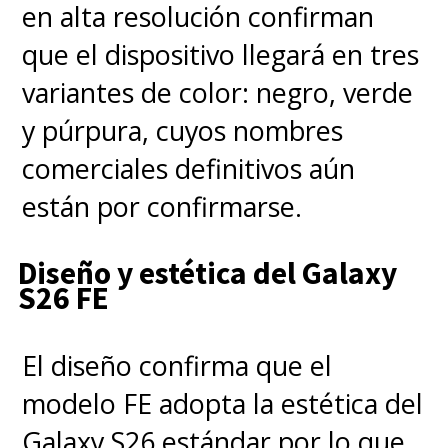
y dorado, con un precio de
en alta resolución confirman
entrada de $1.116 USD,
que el dispositivo llegará en tres
equivalente a
$1.037.000 CLP
variantes de color: negro, verde
y púrpura, cuyos nombres
iPhone 17 Pro Max
comerciales definitivos aún
están por confirmarse.
El modelo más avanzado de la
serie llega con una
pantalla de
Diseño y estética del Galaxy
S26 FE
6.9 pulgadas
, el
chip A19 Pro
,
12 GB de RAM y
El diseño confirma que el
almacenamiento desde 256 GB
modelo FE adopta la estética del
hasta 1 TB. Repite el sistema de
Galaxy S26 estándar por lo que