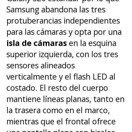
cámaras del Pro, pero
mejora la
Samsung abandona las tres
batería hasta los 5,000 mAh
.
protuberancias independientes
Estará disponible en los mismos
para las cámaras y opta por una
colores que el Pro, con un
isla de cámaras
en la esquina
precio inicial de $1.397 USD, es
superior izquierda, con los tres
decir, aproximadamente
sensores alineados
$1.299.000 CLP
verticalmente y el flash LED al
costado. El resto del cuerpo
mantiene líneas planas, tanto en
Ahora solo nos resta
la trasera como en el marco,
corroborar los datos una vez
mientras que el frontal ofrece
inicie el lanzamiento a través