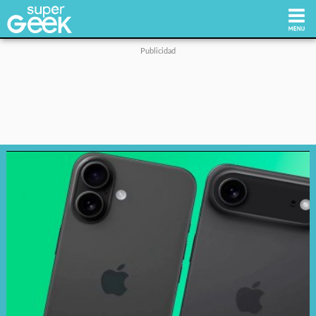
Inicio
Tecnología
Videojuegos
Reviews
Cultura Pop
Streaming
Síguenos: