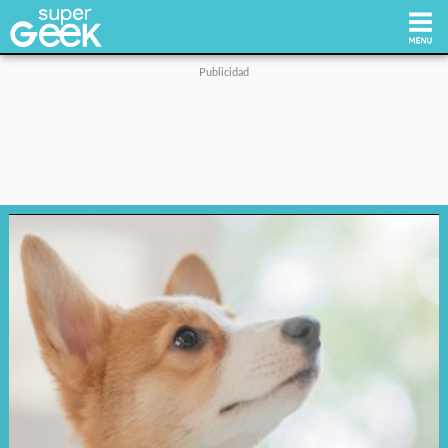
Inicio
Tecnología
Videojuegos
Reviews
Cultura Pop
Streaming
Síguenos: