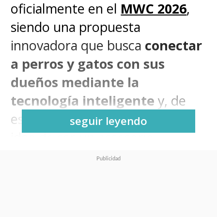
oficialmente en el
MWC 2026
,
siendo una propuesta
innovadora que busca
conectar
a perros y gatos con sus
dueños mediante la
tecnología inteligente
y, de
esta manera, se separa de la
seguir leyendo
idea de ser un accesorio
convencional, sino que es una
herramienta enfocada para el
bienestar animal
.