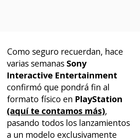
Preguntas Frecuentes (FAQ)
¿Cuándo sale FIFA Heroes?
Su
Como seguro recuerdan, hace
lanzamiento definitivo está
varias semanas
Sony
programado para el 22 de junio.
Interactive Entertainment
¿Se puede jugar FIFA World
confirmó que pondrá fin al
Cup en Chile?
Actualmente no,
formato físico en
PlayStation
ya que la plataforma de Netflix
(aquí te contamos más)
,
Games para TV aún no está
pasando todos los lanzamientos
disponible en el territorio
a un modelo exclusivamente