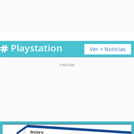
tras dos retrasos,
se espera
que llegue de manera
definitiva el 22 de junio.
Playstation
Ver + Noticias