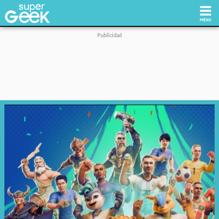
Inicio
Tecnología
Videojuegos
Reviews
Cultura Pop
Streaming
Síguenos: