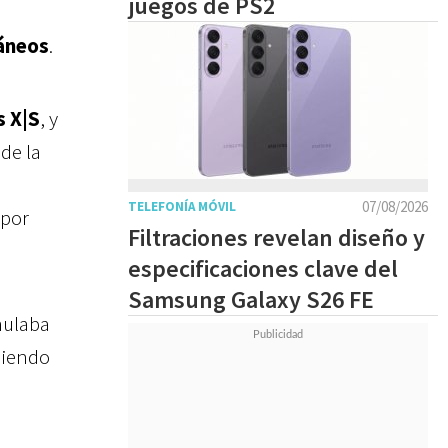
juegos de PS2
áneos
.
s X|S
, y
de la
07/08/2026
TELEFONÍA MÓVIL
 por
Filtraciones revelan diseño y
especificaciones clave del
Samsung Galaxy S26 FE
umulaba
siendo