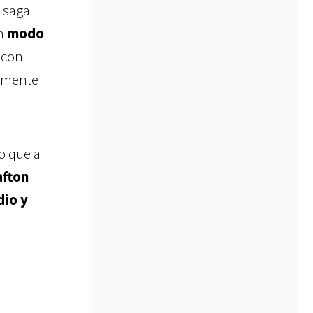
 saga
un
modo
 con
tamente
o que a
afton
dio y