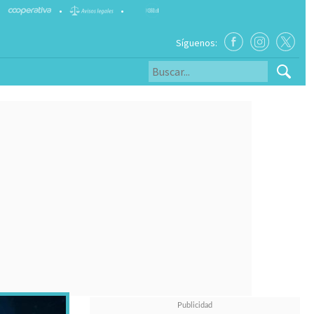
•
•
Síguenos: