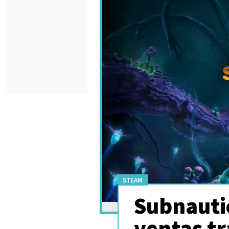
STEAM
Subnautic
ventas t