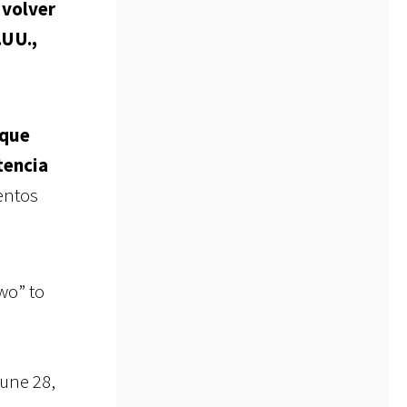
 volver
.UU.,
 que
tencia
entos
wo” to
June 28,