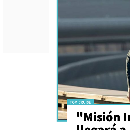
TOM CRUISE
"Misión I
llegará a