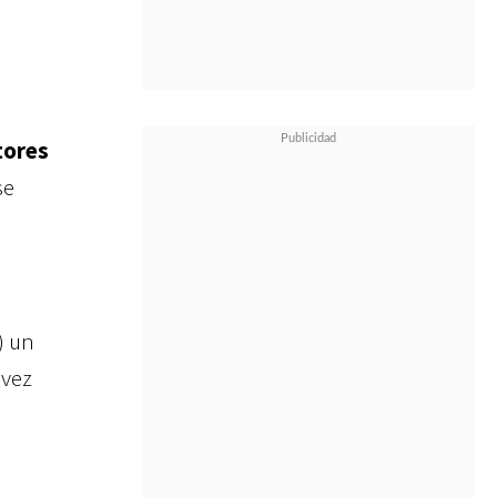
tores
se
) un
 vez