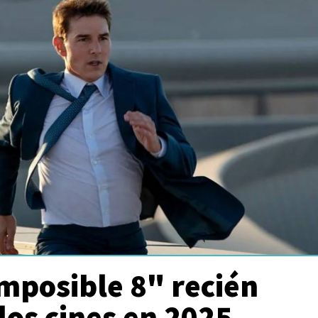
mposible 8" recién
 los cines en 2025