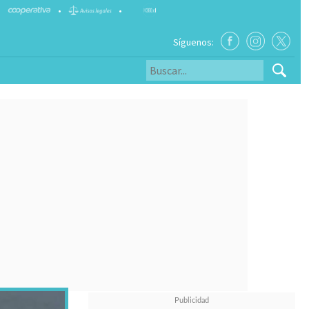
•
•
Síguenos: