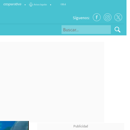
•
•
Síguenos: