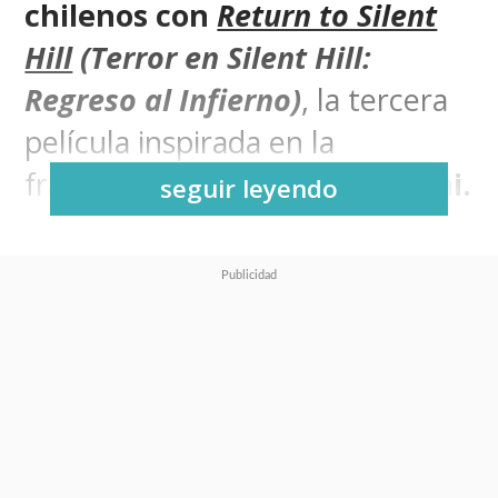
chilenos con
Return to Silent
Hill
(Terror en Silent Hill:
Regreso al Infierno)
, la tercera
película inspirada en la
franquicia de horror de
Konami.
seguir leyendo
Prometiendo ser
"una fiel
adaptación"
de
Silent Hill 2
, el
clásico survival horror de 2001
que tuvo un
excelente remake a
cargo de Bloober Team
en 2024,
está dirigida y producida por