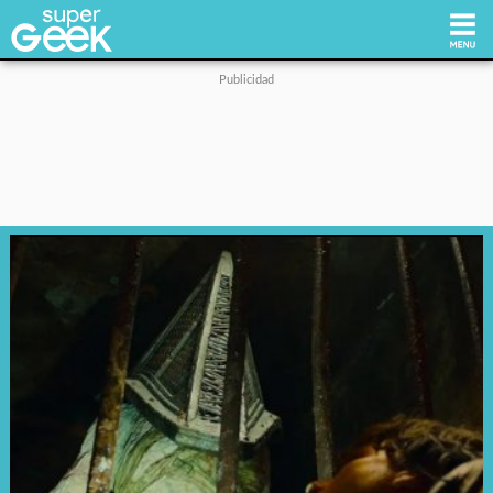
Inicio
Tecnología
Videojuegos
Reviews
Cultura Pop
Streaming
Síguenos: