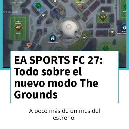
En esta historia, James
EA SPORTS FC 27:
Sunderland llega hasta el
Todo sobre el
misterioso y maldito pueblo
nuevo modo The
de Silent Hill luego de recibir
Grounds
una carta de su esposa
fallecida, esperando verla
A poco más de un mes del
estreno.
nuevamente
. Aquel será el