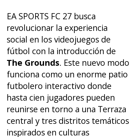
en la oscuridad, los secretos que
EA SPORTS FC 27 busca
descubre le conducen a una
revolucionar la experiencia
horrible verdad, y James se
social en los videojuegos de
encuentra luchando por resistir
fútbol con la introducción de
lo suficiente para salvar a su
The Grounds
. Este nuevo modo
único y verdadero amor".
funciona como un enorme patio
futbolero interactivo donde
hasta cien jugadores pueden
reunirse en torno a una Terraza
central y tres distritos temáticos
inspirados en culturas