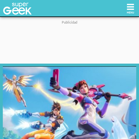
Inicio
Tecnología
Videojuegos
Reviews
Cultura Pop
Streaming
Síguenos: