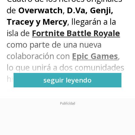
de
Overwatch
,
D.Va, Genji,
Tracey y Mercy
, llegarán a la
isla de
Fortnite Battle Royale
como parte de una nueva
colaboración con
Epic Games
,
lo que unirá a dos comunidades
históricas de los videojuegos
seguir leyendo
online.
La llegada de los personajes de
Overwatch
a
Fortnite
parece