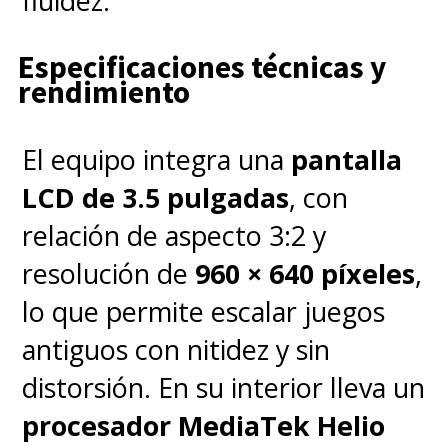
fluidez.
disponible para
Nintendo
Switch 1 y 2
, mientras que el
Especificaciones técnicas y
DLC
Megadimensión
se lanza el
rendimiento
próximo
10 de diciembre
.
El equipo integra una
pantalla
LCD de 3.5 pulgadas
, con
relación de aspecto 3:2 y
resolución de
960 × 640 píxeles
,
lo que permite escalar juegos
antiguos con nitidez y sin
distorsión. En su interior lleva un
procesador MediaTek Helio