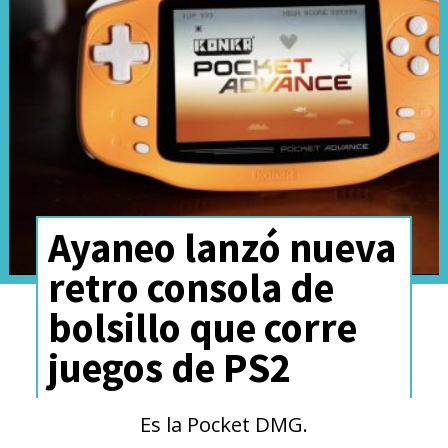
Una publicación compartida por Pokémon (@pokemon)
Ayaneo lanzó nueva
En simple, los Pokémon con
retro consola de
megaevolución Z tardan menos
bolsillo que corre
tiempo en lanzar sus
juegos de PS2
movimientos, pero agotan su
megapoder más pronto.
Menos
Es la Pocket DMG.
adecuados para combates