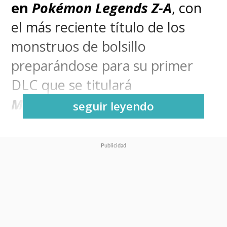
en
Pokémon Legends Z-A
, con
el más reciente título de los
monstruos de bolsillo
preparándose para su primer
DLC que se titulará
Megadimensión
.
seguir leyendo
Será ahí donde
Lucario
tendrá
una megaevolución
completamente nueva. Aunque
ya tuvo su megaevolución en
2013 con
Pokémon X
y
Pokémon