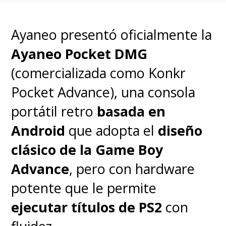
aparecen por toda Ciudad
Luminalia
.
Ayaneo presentó oficialmente la
Ayaneo Pocket DMG
(comercializada como Konkr
Pocket Advance), una consola
portátil retro
basada en
Android
que adopta el
diseño
clásico de la Game Boy
Advance
, pero con hardware
potente que le permite
ejecutar títulos de PS2
con
Pokémon Legends Z-A
ya está