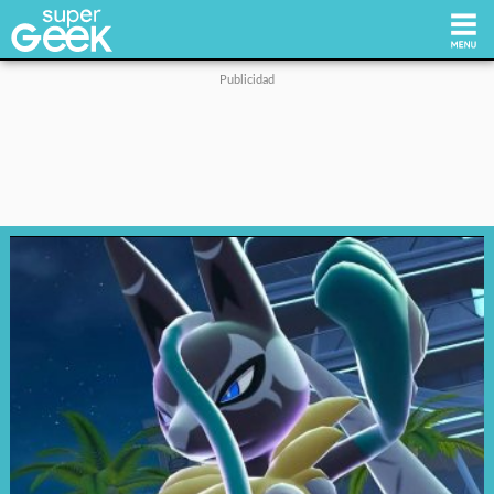
Inicio
Tecnología
Videojuegos
Reviews
Cultura Pop
Streaming
Síguenos: