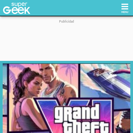
Inicio
Tecnología
Videojuegos
Reviews
Cultura Pop
Streaming
Síguenos: