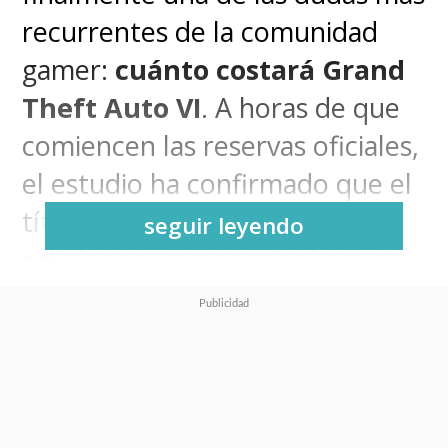
recurrentes de la comunidad
gamer:
cuánto costará Grand
Theft Auto VI
. A horas de que
comiencen las reservas oficiales,
el estudio ha confirmado que el
título se lanzará en
dos
seguir leyendo
ediciones
, con precios base de
79.99 dólares (casi 74 mil
dólares)
, consolidando el nuevo
estándar de precios para
lanzamientos AAA en consolas