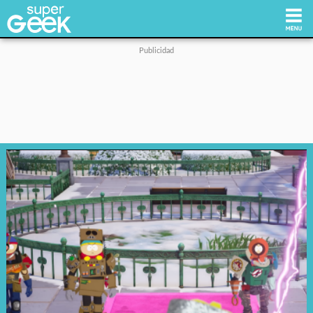
Inicio
Tecnología
Videojuegos
Reviews
Cultura Pop
Streaming
Síguenos: