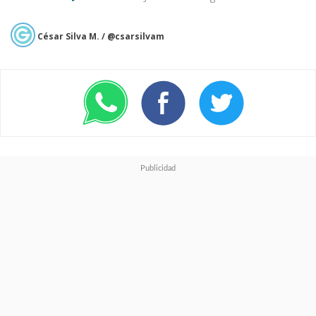
mochilas, entre otros
.
César Silva M. / @csarsilvam