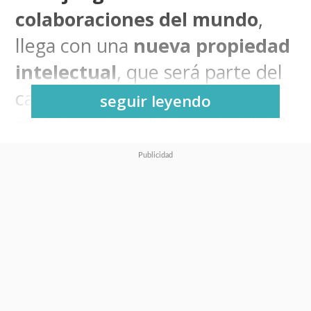
colaboraciones del mundo
,
llega con una
nueva propiedad
intelectual
, que será parte del
catálogo de skins dentro del
seguir leyendo
metaverso que ha construido el
videojuego insignia de
Epic
Games
.
En esta oportunidad, luego de la
exitosa colaboración con
Padre
de Familia
y
Los Simpson
,
Fortnite
traerá este
9 de enero