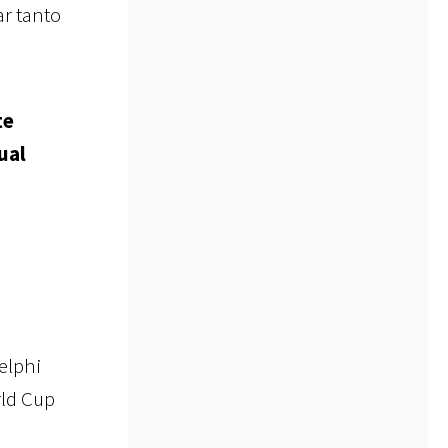
ar tanto
te
ual
elphi
rld Cup