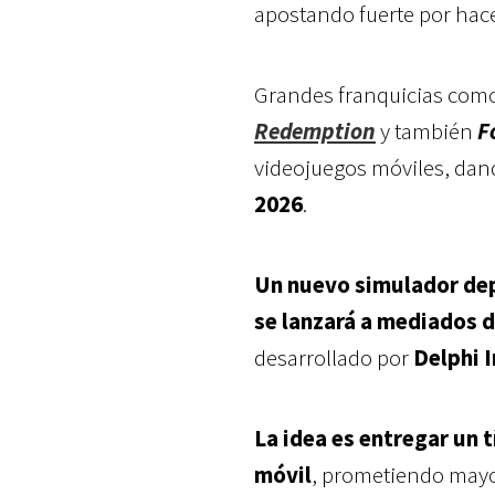
apostando fuerte por ha
Grandes franquicias com
Redemption
y también
F
videojuegos móviles, dand
2026
.
Un nuevo simulador dep
se lanzará a mediados d
desarrollado por
Delphi 
La idea es entregar un
móvil
, prometiendo mayor