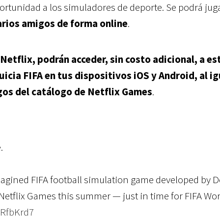
rtunidad a los simuladores de deporte. Se podrá jug
arios amigos de forma online
.
Netflix, podrán acceder, sin costo adicional, a es
uicia FIFA en tus dispositivos iOS y Android, al ig
gos del catálogo de Netflix Games
.
.
magined FIFA football simulation game developed by D
 Netflix Games this summer — just in time for FIFA Wo
SRfbKrd7