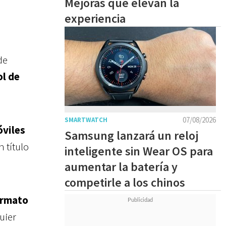
Mejoras que elevan la
experiencia
de
l de
07/08/2026
SMARTWATCH
óviles
Samsung lanzará un reloj
n título
inteligente sin Wear OS para
aumentar la batería y
competirle a los chinos
ormato
uier