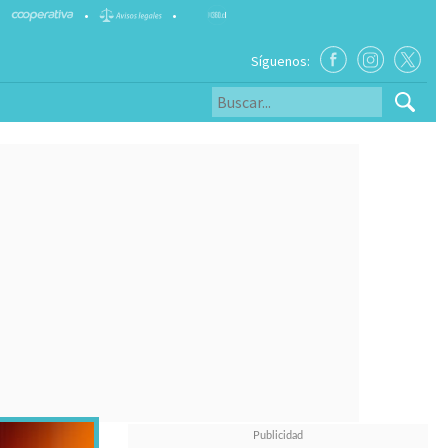
•
•
Síguenos: