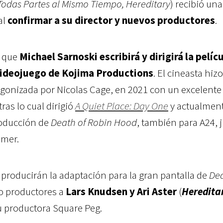
Todas Partes al Mismo Tiempo, Hereditary
) recibió una
al
confirmar a su director y nuevos productores
.
n que
Michael Sarnoski escribirá y dirigirá la pelíc
 videojuego de Kojima Productions
. El cineasta hiz
agonizada por Nicolas Cage, en 2021 con un excelente
tras lo cual dirigió
A Quiet Place: Day One
y actualment
roducción de
Death of Robin Hood
, también para A24, 
omer.
producirán la adaptación para la gran pantalla de
De
 productores a
Lars Knudsen y Ari Aster
(
Heredita
u productora Square Peg.