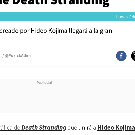
Lunes 7 de
reado por Hideo Kojima llegará a la gran
. / @YorickAllen
áfica de
Death Stranding
que unirá a
Hideo Kojima