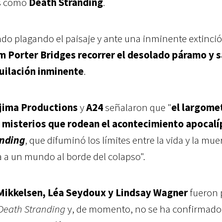
s como
Death Stranding
.
do plagando el paisaje y ante una inminente extinci
m Porter Bridges recorrer el desolado páramo y s
uilación inminente
.
jima Productions
y
A24
señalaron que "
el largome
 misterios que rodean el acontecimiento apocalí
anding
, que difuminó los límites entre la vida y la mue
la a un mundo al borde del colapso".
ikkelsen, Léa Seydoux y Lindsay Wagner
fueron 
Death Stranding
y, de momento, no se ha confirmado