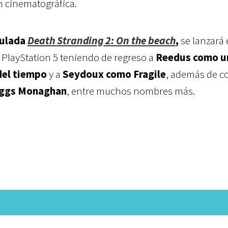
n cinematográfica.
tulada
Death Stranding 2: On the beach
,
se lanzará 
 PlayStation 5 teniendo de regreso a
Reedus como u
del tiempo
y a
Seydoux como Fragile
, además de c
iggs Monaghan
, entre muchos nombres más.