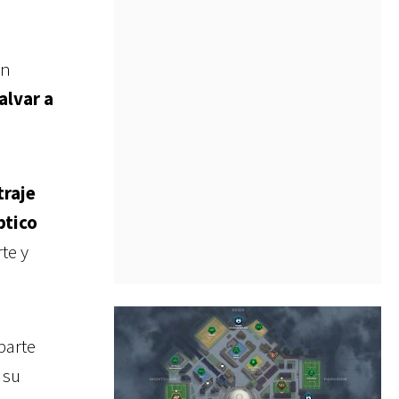
ón
alvar a
traje
ptico
rte y
parte
 su