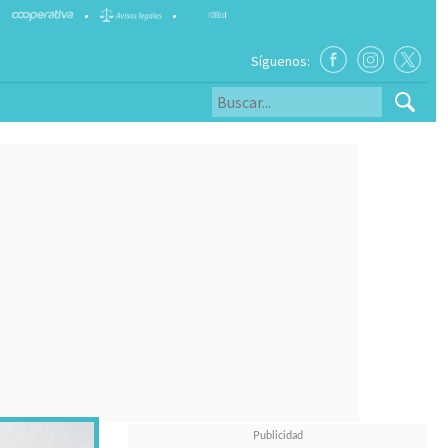
•
•
Síguenos: