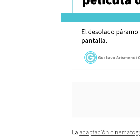
El desolado páramo c
pantalla.
Gustavo Arismendi C
La
adaptación cinematogr