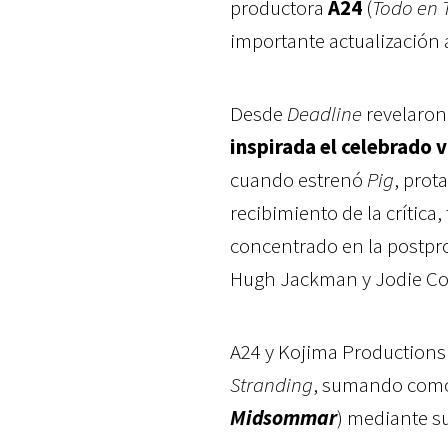
productora
A24
(
Todo en 
importante actualización 
Desde
Deadline
revelaro
inspirada el celebrado
cuando estrenó
Pig
, prot
recibimiento de la crítica, 
concentrado en la postp
Hugh Jackman y Jodie C
A24 y Kojima Productions 
Stranding
, sumando como
Midsommar
) mediante s