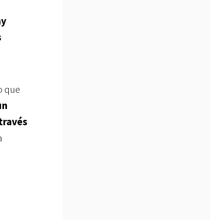
ay
s
o que
un
 través
a