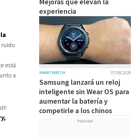
Mejoras que elevan la
experiencia
ula
o ruido
e está
07/08/2026
SMARTWATCH
junto a
Samsung lanzará un reloj
inteligente sin Wear OS para
aumentar la batería y
ath
competirle a los chinos
ry,