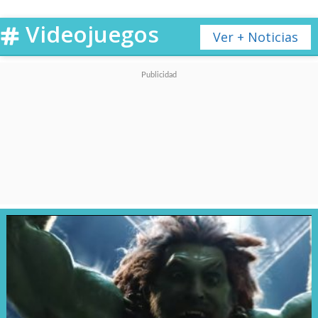
Videojuegos
Ver + Noticias
Sin "Sidney", aunque su
personaje sigue existiendo
dentro de la continuidad de la
saga, la nueva entrega se centra