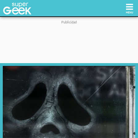
Inicio
Tecnología
Videojuegos
Reviews
Cultura Pop
Streaming
Síguenos: