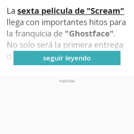
La
sexta película de "Scream"
llega con importantes hitos para
la franquicia de
"Ghostface"
.
No solo será la primera entrega
de la saga que
no contará con
seguir leyendo
"Sidney Prescott"
, la
emblemática "chica final" (final
girl) interpretada por
Neve
Campbell
, sino que también
llevará la matanza hasta
Nueva York
.