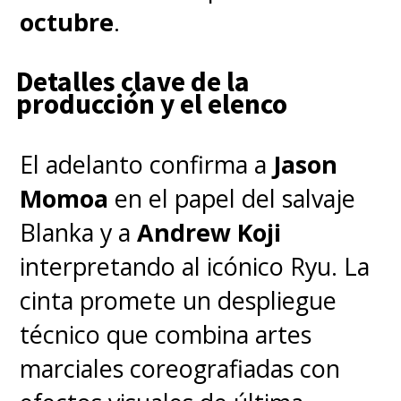
octubre
.
#Scream6
pic.twitter.com/hKYzRvgkMt
Detalles clave de la
producción y el elenco
— Scream (@ScreamMovies)
December 14, 2022
El adelanto confirma a
Jason
Momoa
en el papel del salvaje
Blanka y a
Andrew Koji
interpretando al icónico Ryu. La
cinta promete un despliegue
técnico que combina artes
marciales coreografiadas con