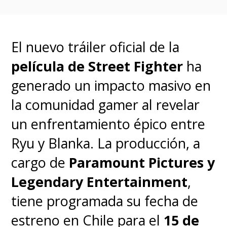
quinta película.
Aunque el escenario
El nuevo tráiler oficial de la
neoyorquino es novedoso, no es
película de Street Fighter
ha
la primera película de "Scream"
generado un impacto masivo en
que lleva los eventos fuera de
la comunidad gamer al revelar
Woodsboro, ya que la segunda
un enfrentamiento épico entre
trasladó la masacre a una
Ryu y Blanka. La producción, a
universidad de Ohio y la tercera
cargo de
Paramount Pictures y
tuvo lugar en Hollywood.
Legendary Entertainment
,
tiene programada su fecha de
estreno en Chile para el
15 de
My next stop, New York.