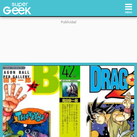
Inicio
Tecnología
Videojuegos
Reviews
Cultura Pop
Streaming
Síguenos: