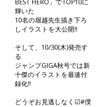
BEST HERO」でTOP10に
輝いた
10名の堀越先生描き下ろ
しイラストを大公開‼
そして、10/30(木)発売す
る
ジャンプGIGA秋号では新
十傑のイラストを最速付
録化‼
どうぞお見逃しなく☑
#僕