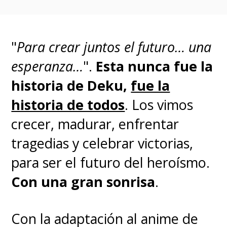
acompaña a la portada especial,
el mangaka recordó que compró
"el primer tomo del manga de
"
Para crear juntos el futuro… una
Dragon Ball
cuando estaba en la
esperanza…
".
Esta nunca fue la
primaria, ¡pero no compré el
historia de Deku,
fue la
segundo! Siempre leía los
historia de todos
. Los vimos
capítulos a través de la revista
crecer, madurar, enfrentar
Weekly Shonen Jump, y cuando
tragedias y celebrar victorias,
salió a la venta el volumen 42
para ser el futuro del heroísmo.
final, fui a la librería y lo vi, ¡pero
Con una gran sonrisa
.
no lo compré!"
Con la adaptación al anime de