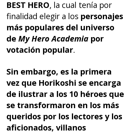
BEST HERO
, la cual tenía por
de
Laura Torres en la voz del
finalidad elegir a los
personajes
pequeño Gokú
,
se proyectarán
más populares del universo
en cines desde el
30 de enero
.
de
My Hero Academia
por
votación popular
.
Sin embargo, es la primera
vez que Horikoshi se encarga
de ilustrar a los 10 héroes que
se transformaron en los más
queridos por los lectores y los
aficionados, villanos