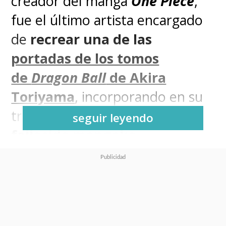
creador del manga
One Piece
,
fue el último artista encargado
de
recrear una de las
portadas de los tomos
de
Dragon Ball
de Akira
Toriyama
, incorporando en su
trabajo
un bello homenaje al
seguir leyendo
fallecido mangaka
.
El padre de Monkey D. Luffy y
los Sombrero de Paja fue el
artista encargado de completar