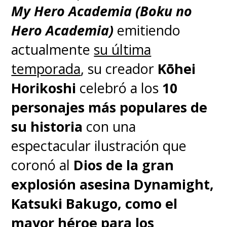
"¡Gracias por darme esta
My Hero Academia (Boku no
oportunidad de redibujarla! Y
Hero Academia)
emitiendo
ahora, desearía poder
actualmente
su última
comprar este volumen
temporada
, su creador
Kōhei
estando Toriyama-sensei aún
Horikoshi
celebró a los
10
vivo"
, cerró en su emotivo
personajes más populares de
homenaje.
su historia
con una
espectacular ilustración que
Acá puede revivir el arte original
coronó al
Dios de la gran
de Toriyama para la portada del
explosión asesina Dynamight,
último tomo de
Dragon Ball
.
Katsuki Bakugo, como el
mayor héroe para los